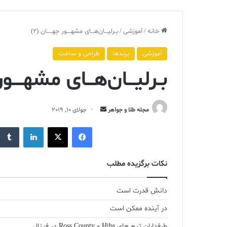
خانه
/
آموزشی
/
بـرلیـــان‌هـــای مشهــــور جهـــــان (۲)
آموزشی
برندها
طراحی و ساخت
بـرلیـــان‌هـــای مشهــــور 
ارسال
مجله طلا و جواهر
جولای 10, 2019
ایمیل
فیس بوک
X
لینکدین
نکات برگزیده مطلب
دانش قدرت است
در آینده ممکن است
طرفداران تیم های Hibs و Ross County در فینال