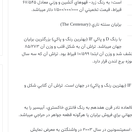
است؛ به رنگ زرد
–
قهوهاي آتشين و وزني معادل
67/545
قيراط، قيمت تخميني آن
1/500/000/000
دلار ميباشد
.
برليان
سنته
ناري
(The Centenary)
با رنگ
D
و پاکي
IF (
بهترين رنگ و پاکي
)
بزرگترين برليان
جهان ميباشد
.
تراش آن به شکل قلب و وزن آن
85/273
شف شد و وزن آن ابتدا
10/599
قيراط بود
.
تراش آن که سه سال
وزه برج لندن قرار دارد
.
IF 
بهترين رنگ و پاکي
)
در جهان است
.
تراش آن گلابي شکل و
العاده نادر قرن هفدهم به رنگ فانتزي خاکستري، آبيسير را به
جهاني براي فروش برليان يا هرگونه قطعه جواهر در حراجي ميباشد
.
اسميتسونين
در
سال
2003
در
واشنگتن
به
معرض
نمايش