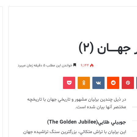
جهـــــان (۲)
6,144
خواندن این مطلب 5 دقیقه زمان میبرد
‫تامبلر
‫پین‌ترست
‫رددیت
‫VKontakte
پاکت
‫Odnoklassniki
در ذيل چندين برليان مشهور و تاريخي جهان با تاريخچه
مختصر آنها بيان شده است
.
جوبيلي
طلايي
(The Golden Jubilee)
اين برليان با تراش متکائي، بزرگترين سنگ تراشيده جهان