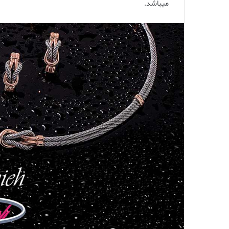
ميباشد
.