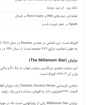
نکته روز : آن مرد دوباره
طرفداران تیم های Hibs و Ross County در فینال
Spieth در خطر ناپدید شدن
قيراط است
.
اين الماس در معدن
Premier
در سال
1986
ک
به طول انجاميد داراي
274
صفحه است
.
از سال
1991
در م
برليان
(The Millenium Star)
اين برليان دومين بزرگترين برليان جهان با رنگ
D
و پاکي
(
وزن آن
04/203
قيراط است
.
حراجي کريستي
Christian Auction House
يک برليان فوق
قيمت
3/24
ميليون دلار به فروش رساند و اين يک رکورد 
برليان
Millenium Star
يکي
از
برليانهايي
است
که
در
موزه