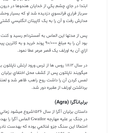
ابتدا در جاي چشم يکي از خدايان هندوها در درون
سرباز فراري فرانسوي دزديده شد او که بسيار وحش
مدارش رفت و آن را به يک کاپيتان انگليسي کشتي 
پس از مدتها اين الماس به آمستردام رسيد و کنت 
بود آن را به مبلغ
90/000
پوند خريد و به کاترين پ
ازاي آن به اورلف يک قصر مرمر عطا نمود
.
در سال
1812
روس ها از ترس ورود ارتش ناپلئون به
ميگويند ناپلئون پس از کشف محل اختفاي برليان ا
لمس کردن آن را داشت روح راهب ظاهر شد و لعنتي
برداشتن اورلف از مقبره دور شد
.
برليانآگرا
(Agra)
داستان برليان آگرا از سال
1526
شروع ميشود زماني ک
در جنگ بر عليه مهارجه
Gwailor
الماس آگرا را به
احتمالا اين سنگ جزو غنائمي بوده که بهدست نادرش