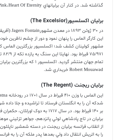
گذاشته
شد
.
در
کنار
آن
برليانهاي
Allnatt
Heart Of Eternity
،
Pink
برليان
اکسلسيور
(The Excelsior)
در
30
ژوئن
1893
در معدن مشهور
Jagers Fontain (
آفريق
اين کارگر الماس را پنهان نمود و دور از چشم ناظرين خو
مشهور کولينان کشف شد؛ اکسلسيور بزرگترين الماس ک
75/971
قيراط بود
.
نهايتا اين سنگ به يازده تکه از
82/9
تا
تمام جهان منتشر گرديد
.
اکسلسيور
1
که بزرگترين برليا
Robert Mouawad
خريداري شد
.
برليان
ريجنت
(The Regent)
اين الماس با وزن
410
قيراط در سال
1701
در رودخانه
Kistna
شدکه آن را به انگلستان فرستاد تا تراشيده و جلا داده شو
بر
140
قيراط بود
.
در سال
1717
به دوک اورلئان، حکمران 
برليان در تاج پادشاهي لوئي پانزدهم، جواهر تزئيني موه
از انقلاب فرانسه برليان ريجنت در دسته شمشير ناپلئون 
را به اتريش انتقال داد ولي بعدها پدر ملکه آن را به فران