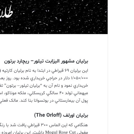
برليان مشهور اليزابت تيلور
–
ريچارد برتون
اين برليان
69
قيراطي در ابتدا به نام برليان کارتيه
artier)
1/050/000
دلار در حراجي خريداري شده بود
.
روز بعد
خريداري نمود و نام آن به
“
برليان تيلور
–
برتون
”
تغ
ميهماني تولد
40
سالگي کريسکلي، ملکه موناکو، اس
پول آن بيمارستاني در بوتسوانا بنا کند
.
مالک فعلي
برليان
اورلف
(The Orloff)
هنگامي که اين الماس
300
قيراطي يافت شد با رن
مغولي
Mogul Rose Cut
داشت
.
اين برليان امروزه