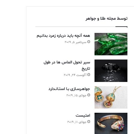
توسط مجله طلا و جواهر
همه آنچه باید درباره زمرد بدانیم
سپتامبر 5, 2019
سير تحول الماس ها در طول
تاريخ
آگوست 24, 2019
جواهـرسـازی بـا استـانـدارد
جولای 15, 2019
امتیست
جولای 11, 2019