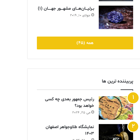
بـرلیـــان‌هـــای مشهــــور جهـــــان (۱)
جولای 10, 2019
همه (45)
پربیننده ترین ها
رئیس جمهور بعدی چه کسی
خواهد بود؟
می 25, 2024
نمایشگاه طلاوجواهر اصفهان
1403