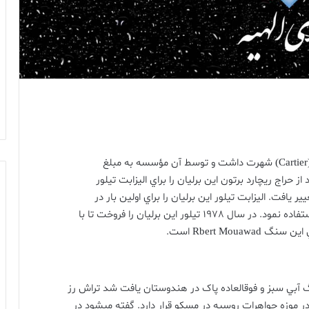
(C
شهرت داشت و توسط آن مؤسسه به مبلغ
 از حراج ريچارد برتون اين برليان را براي اليزابت تيلور
يير يافت
.
اليزابت تيلور اين برليان را براي اولين بار در
تفاده نمود
.
در سال
1978
تيلور اين برليان را فروخت تا با
 اين سنگ
Rbert Mouawad
است
.
گ آبي سبز و فوقالعاده پاک در هندوستان يافت شد تراش رز
 در موزه جواهرات روسيه در مسکو قرار دارد
.
گفته ميشود در