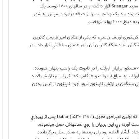
 معبد
Sriangar
قرار داشته و در سالهاي
1700
توسط يک
ت زده بود يک چشم بت را از حدقه درآورد و سپس به شهر
به مبلغ
2000
پوند فروخت
.
گريگوري اورلف روسي، که يکي از عشاق امپراطريس کاترين
يشکش نمود
.
ملکه کاترين آن را در عصاي سلطنتي قرار داد و در
 مسکو، برليان اورلف را در تابوت يک راهب پنهان نمودند
.
ورلف به سراغ آن رفت و هنگامي که يکي از سربازانش قصد
 سنگين بر ارتش ناپلئون فرود آورد
.
ناپلئون از ترس بدون
ه اولين امپراطور مغول
Babur (1530-1483)
پس از پيروزي
دست آورد؛ وي اين برليان را روي عمامهاش حمل مينموده
.
اه افشار افتاده بود ولي بعدها به هندوستان برگردانده