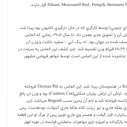
Steinmetz 
،
Pumpik
،
Moussaieff Red
،
قرار
دارند
.
اي جنوبي
)
توسط کارگري که در حال بارگيري کاميون بود پيدا شد
.
دش آن را تحويل مدير معدن داد
.
تا سال
1905
، زماني که الماس
سف شده در جهان بود
.
ته رنگ آبي
–
سفيد داشت و وزن آن
68/69
قيراط وزن تقسيم شد
.
خبر کشف اين الماس به سرعت در
ن تراشيده شده از اين الماس است توسط جواهر فروشي مشهور
در هندوستان پيدا شد
.
اين الماس به
Thomas Pitt
فروخته
د
.
تراش آن تراش برليان متکايي
(Cushion Cut)
بود و وزن ان بالغ
فرانسه فروخته شد و نام آن بدين سبب
Regentl
ميباشد
.
اين
اي ملکه ماري و نيز زينت کلاه ملکه ماري آنتوانت بودهاست
.
پس
بناپارت قرار گرفت و همسر وي ماري لوييز پس از مرگ او اين قطعه
سه بازگرداند و امروزه جزو جواهرات سلطنتي فرانسه در موزه لوور