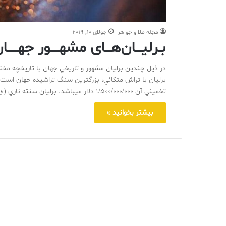
مجله طلا و جواهر
جولای 10, 2019
بـرلیـــان‌هـــای مشهــــور جهـــــان 
تخميني آن 1/500/000/000 دلار ميباشد. برليان سنته ناري (The Centenary) با رنگ D و پاکي IF (بهترين رنگ و پاکي)…
بیشتر بخوانید »