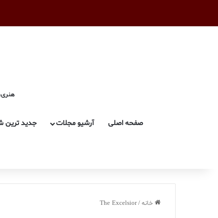
هنری، 
صفحه اصلی
آرشیو مجلات
جدید ترین ش
خانه
/
The Excelsior