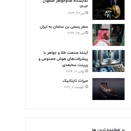
نمایشگاه طلاوجواهر اصفهان
1403
می 28, 2024
سفر رسمی بن سلمان به ایران
می 25, 2024
آینده صنعت طلا و جواهر با
پیشرفت‌های هوش مصنوعی و
پرینت سه‌بعدی
ژوئن 18, 2024
ميراث تايتانيک
آگوست 7, 2021
پر خواننده ترین ها