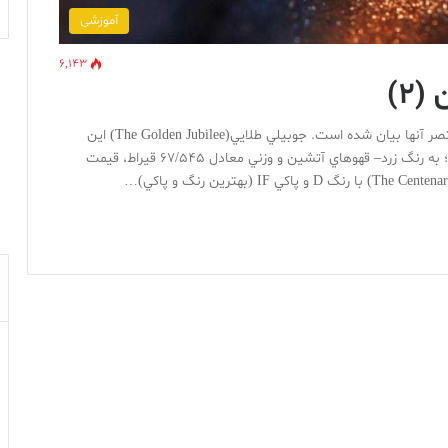
آموزشی
6,143
(۲)
در ذيل چندين برليان مشهور و تاريخي جهان با تاريخچه مختصر آنها بيان شده است. جوبيلي طلايي(The Golden Jubilee) اين
برليان با تراش متکائي، بزرگترين سنگ تراشيده جهان است؛ به رنگ زرد– قهوهاي آتشين و وزني معادل 67/545 قيراط، قيمت