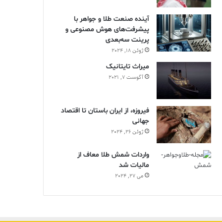
آینده صنعت طلا و جواهر با
پیشرفت‌های هوش مصنوعی و
پرینت سه‌بعدی
ژوئن 18, 2024
ميراث تايتانيک
آگوست 7, 2021
فیروزه، از ایران باستان تا اقتصاد
جهانی
ژوئن 26, 2024
واردات شمش طلا معاف از
مالیات شد
می 27, 2024