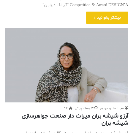
Competition & Award DESIGN’A “آی اف دیزایـن”…
بیشتر بخوانید »
مجله طلا و جواهر
3 هفته پیش
64
آرزو شیشه بران میراث دار صنعت جواهرسازی
شیشه بران