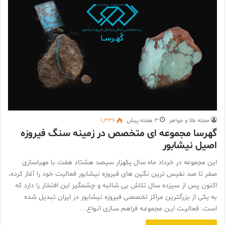
مجله طلا و جواهر
3 هفته پیش
1,336
گهرسا مجموعه ای متخصص در زمینه سنگ فیروزه
اصیل نیشابور
این مجموعه در خرداد ماه سال يكهزار سيصد هشتاد هفت با مهیاسازی
صفر تا صد نفیس ترین نگین های فیروزه نیشابور فعالیت خود را آغاز کرده،
اكنون پس از سيزده سال تلاش بی شائبه و چشمگیر این افتخار را دارد که
به یکی از بزرگترین مراکز تخصصی فیروزه نیشابور در ایران تبدیل شده
است. فعالیـت ایـن مجموعـه فراهم سـازی انـواع…