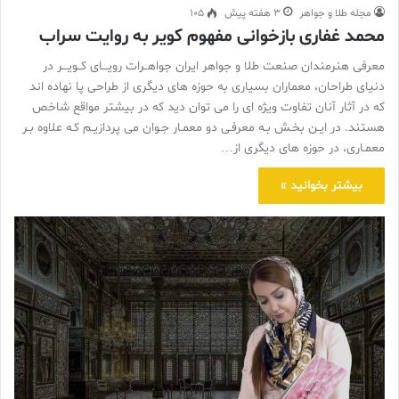
مجله طلا و جواهر
3 هفته پیش
105
محمد غفاری بازخوانی مفهوم کویر به روایت سراب
معرفی هنرمندان صنعت طلا و جواهر ایران جواهــرات رویـــای کــویـــر در
دنیای طراحان، معماران بسیاری به حوزه های دیگری از طراحی پا نهاده اند
که در آثار آنان تفاوت ویژه ای را می توان دید که در بیشتر مواقع شاخص
هستند. در ایـن بخـش بـه معرفـی دو معمـار جـوان می پردازیـم کـه علاوه بـر
معمـاری، در حوزه های دیگری از…
بیشتر بخوانید »