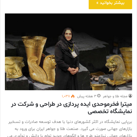
بیشتر بخوانید »
مجله طلا و جواهر
3 هفته پیش
1,038
میترا فخرموحدی ایده پردازی در طراحی و شرکت در
نمایشگاه تخصصی
برپایی نمایشـگاه در اکثر کشـورهای دنیا با هدف توسـعه صادرات و تسـخیر
بازارهای جهانی صورت می گیرد. صنعت طلا و جواهر ایران برای ورود به
بازارهای جهانی نیازمند طرح ها و الگوهای جديد توام با دانش و نوآوری می