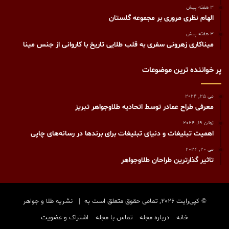
3 هفته پیش
الهام نظری مروری بر مجموعه گلستان
3 هفته پیش
میناکاری زهرونی سفری به قلب طلایی تاریخ با کاروانی از جنس مینا
پر خواننده ترین موضوعات
می 25, 2024
معرفی طراح عمادر توسط اتحادیه طلاوجواهر تبریز
ژوئن 19, 2024
اهمیت تبلیغات و دنیای تبلیغات برای برندها در رسانه‌های چاپی
می 20, 2024
تاثیر گذارترین طراحان طلاوجواهر
© کپی‌رایت 2026, تمامی حقوق متعلق است به |
نشریه طلا و جواهر
خانه
درباره مجله
تماس با مجله
اشتراک و عضویت