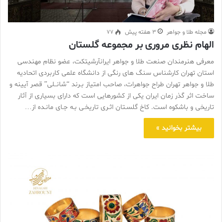
مجله طلا و جواهر
3 هفته پیش
77
الهام نظری مروری بر مجموعه گلستان
معرفی هنرمندان صنعت طلا و جواهر ایرانآرشیتکت، عضو نظام مهندسی
استان تهران کارشناس سنگ های رنگی از دانشگاه علمی کاربردی اتحادیه
طلا و جواهر تهران طراح جواهرات، صاحب امتیاز بـرند “شانــلی” قصر آیینه و
ساخت اثر گذر زمان ایران یکی از کشورهایی است که دارای بسیاری از آثار
تاریخی و باشکوه است. کاخ گلسـتان اثـری تاریخـی بـه جـای مانـده از…
بیشتر بخوانید »