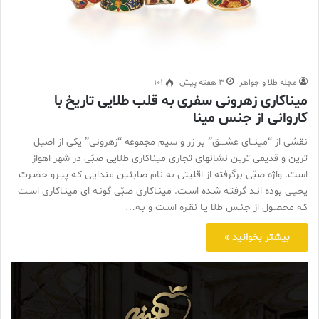
مجله طلا و جواهر
3 هفته پیش
101
میناکاری زهرونی سفری به قلب طلایی تاریخ با
کاروانی از جنس مینا
نقشی از “مینــای عشــــق” بر زر و سیم مجموعه “زهرونی” یکی از اصیل
ترین و قدیمی ترین نشانهای تجاری میناکاری طلایی صبّی در شهر اهواز
است. واژه صبّی برگرفته از اقلیتی به نام صابئین مندایـی کـه پیـرو حضـرت
یحیـی بوده انـد گرفتـه شـده اسـت. مینـاکاری صبّی گونـه ای مینـاکاری اسـت
کـه محصـول از جنـس طلا یـا نقـره اسـت و بـه…
بیشتر بخوانید »