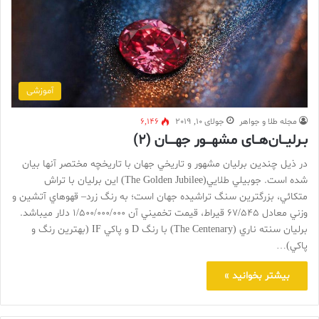
آموزشی
مجله طلا و جواهر
جولای 10, 2019
6,146
بـرلیـــان‌هـــای مشهــــور جهـــــان (۲)
در ذيل چندين برليان مشهور و تاريخي جهان با تاريخچه مختصر آنها بيان
شده است. جوبيلي طلايي(The Golden Jubilee) اين برليان با تراش
متکائي، بزرگترين سنگ تراشيده جهان است؛ به رنگ زرد– قهوهاي آتشين و
وزني معادل 67/545 قيراط، قيمت تخميني آن 1/500/000/000 دلار ميباشد.
برليان سنته ناري (The Centenary) با رنگ D و پاکي IF (بهترين رنگ و
پاکي)…
بیشتر بخوانید »