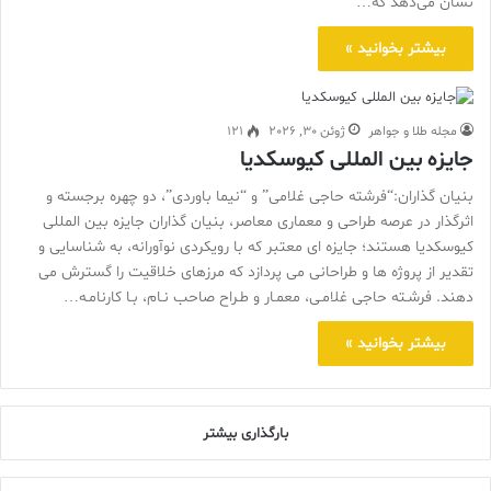
نشان می‌دهد که…
بیشتر بخوانید »
مجله طلا و جواهر
ژوئن 30, 2026
121
جایزه بین المللی کیوسکدیا
بنیان گذاران:“فرشته حاجی غلامی” و “نیما باوردی”، دو چهره برجسته و
اثرگذار در عرصه طراحی و معماری معاصر، بنیان گذاران جایزه بین المللی
کیوسکدیا هستند؛ جایزه ای معتبر که با رویکردی نوآورانه، به شناسایی و
تقدیر از پروژه ها و طراحانی می پردازد که مرزهای خلاقیت را گسترش می
دهند. فرشـته حاجی غلامـی، معمـار و طـراح صاحب نـام، بـا کارنامـه…
بیشتر بخوانید »
بارگذاری بیشتر