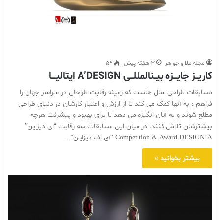
مجله طلا و جواهر
3 هفته پیش
54
کاریــز جایـــزه بیــنالمللـــی A’DESIGN ایتالیـــــا
مسابقات طراحی سال هاست که زمینه رقابت طراحان در سراسر جهان را
فراهم و به آنها کمک می کند تا از ارزش و اعتبار کارشان در دنیای طراحی
مطلع شوند و به آنان انگیزه می دهد تا برای بهبود و پیشرفت هرچه
بیشترشان تلاش کنند. در میان این مسابقات سه رقابت “ای دیزاین”
Competition & Award DESIGN’A “آی اف دیزایـن”…
بیشتر بخوانید »