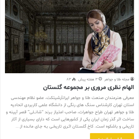
مجله طلا و جواهر
3 هفته پیش
83
الهام نظری مروری بر مجموعه گلستان
معرفی هنرمندان صنعت طلا و جواهر ایرانآرشیتکت، عضو نظام مهندسی
استان تهران کارشناس سنگ های رنگی از دانشگاه علمی کاربردی اتحادیه
طلا و جواهر تهران طراح جواهرات، صاحب امتیاز بـرند “شانــلی” قصر آیینه و
ساخت اثر گذر زمان ایران یکی از کشورهایی است که دارای بسیاری از آثار
تاریخی و باشکوه است. کاخ گلسـتان اثـری تاریخـی بـه جـای مانـده از…