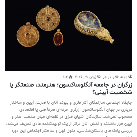
مجله طلا و جواهر
ژوئن 30, 2026
102
زرگران در جامعه آنگلوساکسون؛ هنرمند، صنعتگر یا
شخصیت آیینی؟
جایگاه اجتماعی سازندگان آثار فلزی و پیوند آنان با قدرت، آیین و ساختار
درباری در جهان آنگلوساکسون، زرگری حرفه‌ای صرفاً فنی یا اقتصادی
محسوب نمی‌شد. سازندگان اشیای فلزی در نقطه‌ای میان صنعت، هنر و
آیین قرار داشتند و نقش آنان فراتر از یک تولیدکننده عادی تعریف می‌شد.
بررسی یافته‌های باستان‌شناسی، متون کهن و ساختار اجتماعی این دوره