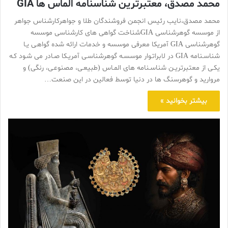
محمد مصدق، معتبرترین شناسنامه الماس ها GIA
محمد مصدق،نایب رئیس انجمن فروشندگان طلا و جواهرکارشناس جواهر
از موسسه گوهرشناسی GIAشناخت گواهی های کارشناسی موسسه
گوهرشناسی GIA آمریکا معرفی موسسه و خدمات ارائه شده گواهـی یـا
شناسـنامه GIA در لابراتـوار موسسـه گوهرشناسـی آمریـکا صـادر می شـود کـه
یکـی از معتبرتریـن شناسـنامه های المـاس (طبیعـی، مصنوعـی، رنگی) و
مروارید و گوهرسنگ ها در دنیا توسط فعالین در این صنعت…
بیشتر بخوانید »