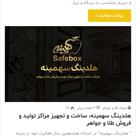
از دیربـاز متناسـب بـا دیـدگاه و نیـاز…
بیشتر بخوانید »
مجله طلا و جواهر
3 هفته پیش
69
هلدینگ سهمینه، ساخت و تجهیز مراکز تولید و
فروش طلا و جواهر
” هلدینگ سهمینه” در آستانه هجدهمین سال فعالیت خود در زمینه