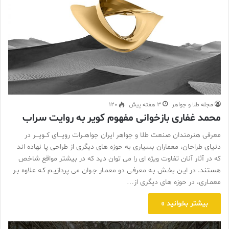
مجله طلا و جواهر
3 هفته پیش
120
محمد غفاری بازخوانی مفهوم کویر به روایت سراب
معرفی هنرمندان صنعت طلا و جواهر ایران جواهــرات رویـــای کــویـــر در
دنیای طراحان، معماران بسیاری به حوزه های دیگری از طراحی پا نهاده اند
که در آثار آنان تفاوت ویژه ای را می توان دید که در بیشتر مواقع شاخص
هستند. در ایـن بخـش بـه معرفـی دو معمـار جـوان می پردازیـم کـه علاوه بـر
معمـاری، در حوزه های دیگری از…
بیشتر بخوانید »