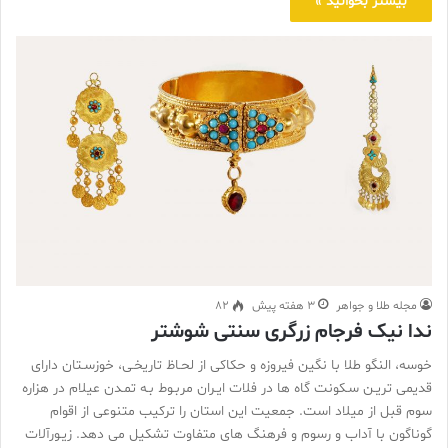
بیشتر بخوانید »
مجله طلا و جواهر
3 هفته پیش
82
ندا نیک فرجام زرگری سنتی شوشتر
خوسه، النگو طلا با نگین فیروزه و حکاکی از لحـاظ تاریخـی، خوزسـتان دارای
قدیمی تریـن سـکونت گاه ها در فلات ایـران مربـوط بـه تمـدن عیلام در هزاره
سوم قبل از میلاد است. جمعیت این استان را ترکیب متنوعی از اقوام
گوناگون با آداب و رسوم و فرهنگ های متفاوت تشکیل می دهد. زیـورآلات