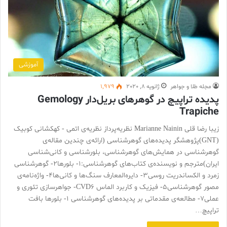
آموزشی
مجله طلا و جواهر
ژانویه 8, 2020
1,979
پديده تراپيـچ در گوهرهای بريل‌دار Gemology
Trapiche
زیبا رضا قلی Marianne Nainin نظریه‌پرداز نظریه‌ی اتمی ‌- کهکشانی کوبیک
(GNT)پژوهشگر پدیده‌های گوهرشناسی (ارائه‌ی چندین مقاله‌ی
گوهرشناسی در همایش‌های گوهرشناسی، بلورشناسی و کانی‌شناسی
ایران)مترجم و نویسنده‌ی کتاب‌های گوهرشناسی:1- بلورها2- گوهرشناسی
زمرد و الکساندریت روسی3- دایره‌المعارف سنگ‌ها و کانی‌ها4- واژه‌نامه‌ی
مصور گوهرشناسی5- فیزیک و کاربرد الماس CVD6- جواهرسازی تئوری و
عملی7- مطالعه‌ی مقدماتی بر پدیده‌های گوهرشناسی 1- بلورها بافت
تراپیچ…