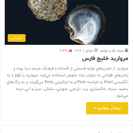
آموزشی
مجله طلا و جواهر
جولای 1, 2019
6,491
مروارید خلیج فارس
مرواريد از تمدن‌هاي اوليه قسمتي از افسانه و فرهنگ مردم دنيا بوده و
زمان‌هاي طولاني به عنوان نماد خلوص استفاده مي‌شد. مرواريد يا لؤلؤ را به
انگليسي Pearl به فرانسه Perle و به ايتاليايي Perla مي‌گويند و به رنگ‌هاي
سفيد، سياه، خاکستري، زرد، نارنجي، صورتي، بنفش، سبز و آبي ديده
مي‌شود.
بیشتر بخوانید »