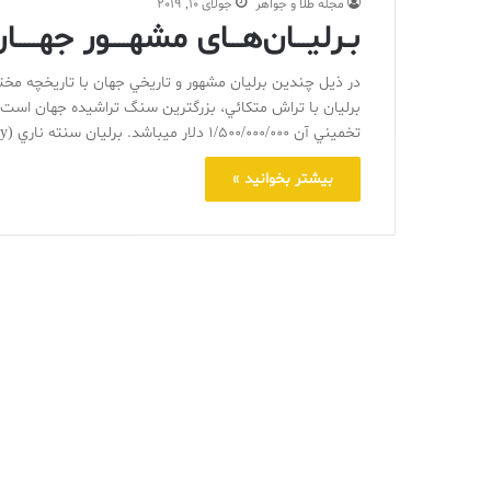
مجله طلا و جواهر
جولای 10, 2019
بـرلیـــان‌هـــای مشهــــور جهـــــان 
تخميني آن 1/500/000/000 دلار ميباشد. برليان سنته ناري (The Centenary) با رنگ D و پاکي IF (بهترين رنگ و پاکي)…
بیشتر بخوانید »