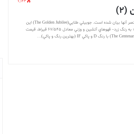
6,143
(۲)
در ذيل چندين برليان مشهور و تاريخي جهان با تاريخچه مختصر آنها بيان شده است. جوبيلي طلايي(The Golden Jubilee) اين
برليان با تراش متکائي، بزرگترين سنگ تراشيده جهان است؛ به رنگ زرد– قهوهاي آتشين و وزني معادل 67/545 قيراط، قيمت