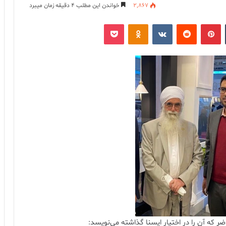
2,867
خواندن این مطلب 4 دقیقه زمان میبرد
‫تامبلر
‫پین‌ترست
‫رددیت
‫VKontakte
پاکت
‫Odnoklassniki
ر که آن را در اختیار ایسنا گذاشته می‌نویسد: