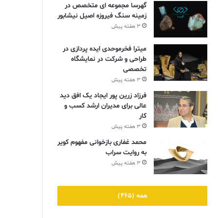
گهرسا مجموعه ای متخصص در
زمینه سنگ فیروزه اصیل نیشابور
3 هفته پیش
میترا فخرموحدی ایده پردازی در
طراحی و شرکت در نمایشگاه
تخصصی
3 هفته پیش
فرزاد زرین پور ایجاد یک افق دید
عالی برای مدیران ارشد کسب و
کار
3 هفته پیش
محمد غفاری بازخوانی مفهوم کویر
به روایت سراب
3 هفته پیش
همه (465)