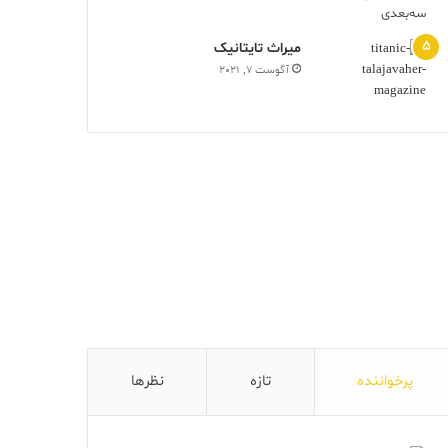
ميراث تايتانيک
آگوست 7, 2021
پرخواننده
تازه
نظرها