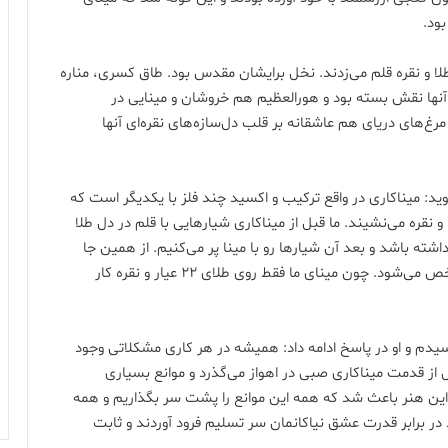
بود.
ا و نقره قلم می‌زدند. نخل برایشان مقدس بود. طاق کسری، مناره
نها نقش بسته بود و هورالعظیم هم خروشان و مینایی در
و مرغ‌های دریای هم عاشقانه بر قلب دل‌سازه‌های نقره‌ای آنها
وید: میناکاری در واقع ترکیب و اکسید چند فلز با یکدیگر است که
قره می‌نشیند. ما قبل از میناکاری شیارهایی با قلم در دل طلا
 داشته باشد و بعد آن شیارها رو با مینا پر می‌کنیم. از همین جا
مهمترین تفاوت مینای صبی ما با میناکاری‌های دیگر مشخص می‌شود. چون مینای ما فقط روی طلای ۲۲ عیار و نقره کار
سیدم و او در پاسخ ادامه داد: همیشه در هر کاری مشکلاتی وجود
ا با صبر و حوصله همه گره‌ها باز می‌شوند. ۷۰۰ سال از قدمت میناکاری صبی در اهواز می‌گذرد و موانع بسیاری
 این هنر باعث شد که همه این موانع را پشت سر بگذاریم و همه
ر برابر قدرت عشق نیاکانمان سر تسلیم فرود آوردند و ثابت