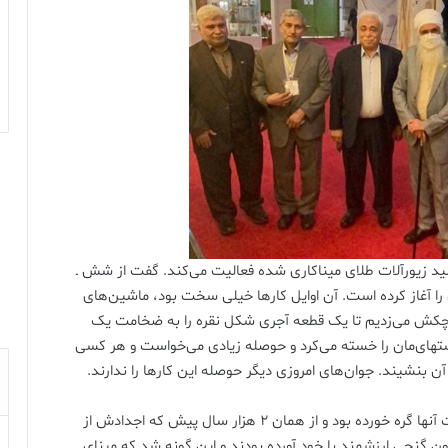
د زیورآلات طلای میناکاری شده فعالیت می‌کند. گفت از شش ـ
را آغاز کرده است. آن اوایل کارها خیلی سخت بود، ماشین‌های
کش می‌زدیم تا یک قطعه آجری شکل نقره را به ضخامت یک
تهای‌مان را خسته می‌کرد و حوصله زیادی می‌خواست و هر کسی
 بنشیند. جوان‌های امروزی دیگر حوصله این کارها را ندارند.
از میناکاری می‌گوید؛ از میناکاری صبی که با تاریخ و هویت آنها گره خورده بود و از همان ۲ هزار سال پیش که اجدادش از
ون گنجی ارزشمند با خود آورده بودند و این گونه شد که مینای