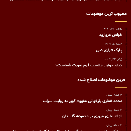
محبوب ترین موضوعات
نوامبر 27, 2021
ﺧﻮاص ﻣﺮوارﯾﺪ
ژانویه 5, 2021
پـارک فـراری دبـی
ژوئن 22, 2023
کدام جواهر مناسب فرم صورت شماست؟
آخرین موضوعات اصلاح شده
3 هفته پیش
محمد غفاری بازخوانی مفهوم کویر به روایت سراب
3 هفته پیش
الهام نظری مروری بر مجموعه گلستان
3 هفته پیش