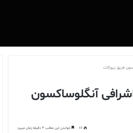
سون طریق زیورآلات
اشرافی آنگلوساکسون
86
خواندن این مطلب 3 دقیقه زمان میبرد