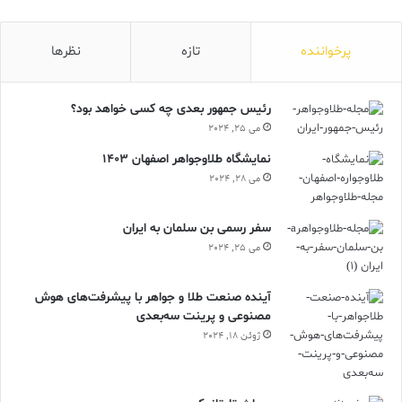
به قلم میترا موحدی
پرخواننده
تازه
نظرها
رئیس جمهور بعدی چه کسی خواهد بود؟
7th Century Heritage
2026 Excavation
می 25, 2024
نمایشگاه طلاوجواهر اصفهان 1403
Anglo-Saxon Gold Raven
می 28, 2024
Anglo-Saxon Metalwork
سفر رسمی بن سلمان به ایران
Gold and Garnet Art
Cultural Treasure Value
می 25, 2024
Sutton Hoo Style
Raven Symbol Odin
آینده صنعت طلا و جواهر با پیشرفت‌های هوش
مصنوعی و پرینت سه‌بعدی
Wiltshire Hoard
Wiltshire Discovery
ژوئن 18, 2024
ارزش فرهنگی طلا
باستان شناسی بریتانیا
فلزکاری آنگلوساکسون
کاوش تابستان ۲۰۲۶