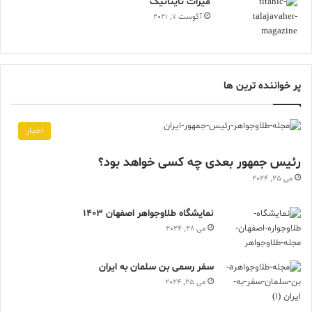
ميراث تايتانيک
آگوست 7, 2021
کشف ویلتشر
کلاغ طلایی آنگلوساکسون
گنجینه ویلتشر
میراث قرن هفتم
پر خواننده ترین ها
نماد کلاغ اودین
هنر
اخبار
رئیس جمهور بعدی چه کسی خواهد بود؟
می 25, 2024
نمایشگاه طلاوجواهر اصفهان 1403
می 28, 2024
سفر رسمی بن سلمان به ایران
می 25, 2024