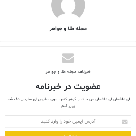
مجله طلا و جواهر
نگاه نزدیک به شاهکار زرگری قرن هفتم در یک زمین کشاورزی در
ویلتشر انگلستان، دو کاشف با فلزیاب، پل گولد و کریس فیلیپس، با
خبرنامه مجله طلا و جواهر
یافته‌ای روبه‌رو شدند که دنیای باستان‌شناسی و هنر فلزکاری را به
هیجان آورد. آن‌ها ابتدا یک نوار طلایی مرصع به گارنت کشف کردند و
عضویت در خبرنامه
چند متر آن‌طرف‌تر، سر کلاغ طلایی را یافتند؛ شیئی با وزن تقریبی ۶۰
گرم که به قرن هفتم میلادی و دوره آنگلوساکسون تعلق داشت. این سر
ای عاشقان ای عاشقان من خاک را گوهر کنم ....وی مطربان ای مطربان دف شما
کلاغ نمونه‌ای کم‌نظیر از هنر gold-and-garnet style است؛ تکنیکی که
پرزر کنم
در آن سنگ‌های گارنت با دقت در خانه‌بندی‌های طلایی جای می‌گیرند و
زیر آن‌ها فویل‌های موج‌دار یا «وافل» برای افزایش درخشش نور قرار داده
آدرس
ایمیل
شده است.
خود