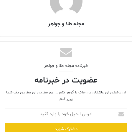
جواهرات
شمش
قیمت طلا
گروه نشریات طلا و جواهر ایران
مالیات
مجله طلا و جواهر
میترا فخر موحدی
واردات شمش
خبرنامه مجله طلا و جواهر
عضویت در خبرنامه
ای عاشقان ای عاشقان من خاک را گوهر کنم ....وی مطربان ای مطربان دف شما
پرزر کنم
آدرس
ایمیل
خود
را