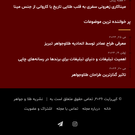
3 هفته پیش
میناکاری زهرونی سفری به قلب طلایی تاریخ با کاروانی از جنس مینا
پر خواننده ترین موضوعات
می 25, 2024
معرفی طراح عمادر توسط اتحادیه طلاوجواهر تبریز
ژوئن 19, 2024
اهمیت تبلیغات و دنیای تبلیغات برای برندها در رسانه‌های چاپی
می 20, 2024
تاثیر گذارترین طراحان طلاوجواهر
© کپی‌رایت 2026, تمامی حقوق متعلق است به |
نشریه طلا و جواهر
خانه
درباره مجله
تماس با مجله
اشتراک و عضویت
اینستاگرام
تلگرام