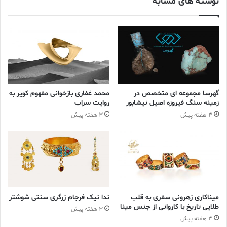
نوشته های مشابه
وینستون در 24 سالگی اولین کسب و کار خود را افتتاح کرد و تا سال
1932، شهرت فوق العاده ای به دست آورد و تجارتش به رده بالای
تجارت جواهرات نیویورک رسید. بنا به تقاضای عمومی، شروع به تولید
جواهرات به نام خود کرد و با رشد کسب و کارش شرکتی به نام خود
افتتاح کرد و به ساختمان جدید در کنار کلیسای جامع سنت پاتریک نقل
مکان کرد.
گهرسا مجموعه ای متخصص در
محمد غفاری بازخوانی مفهوم کویر به
زمینه سنگ فیروزه اصیل نیشابور
روایت سراب
پادشاه الماس
3 هفته پیش
3 هفته پیش
او با دست یافتن به چندین الماس و جواهرات کمیاب و گران قیمت و
همچنین ایجاد شهرت به عنوان یک فروشنده بزرگ، لقب “پادشاه
الماس” را از مجله کازموپولیتان به دست آورد.
میناکاری زهرونی سفری به قلب
ندا نیک فرجام زرگری سنتی شوشتر
طلایی تاریخ با کاروانی از جنس مینا
3 هفته پیش
3 هفته پیش