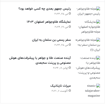
بین المللی خود را در ژنو، سوئیس افتتاح کرد. یک سالن در پاریس،
فرانسه، در سال 1957 نیز به به دنبال آن افتتاح شد.
رئیس جمهور بعدی چه کسی خواهد بود؟
می 25, 2024
نمایشگاه طلاوجواهر اصفهان 1403
میراث گرانبها
می 28, 2024
هری وینستون در سال ۱۹۷۸ و در سن ۸۲ سالگی درگذشت و میراث
سفر رسمی بن سلمان به ایران
گرانبهایی به جا گذاشت.
می 25, 2024
آینده صنعت طلا و جواهر با پیشرفت‌های هوش
مصنوعی و پرینت سه‌بعدی
ژوئن 18, 2024
الماس
جواهر
طلا
گروه نشریات طلا و جواهر ایران
ميراث تايتانيک
آگوست 7, 2021