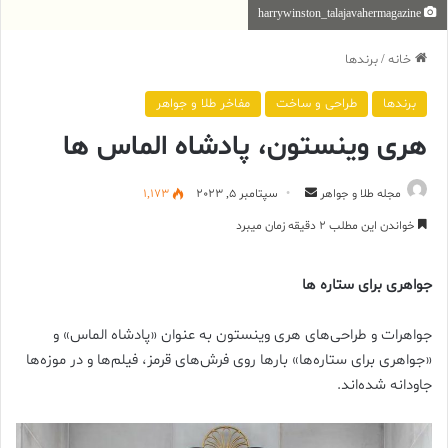
harrywinston_talajavahermagazine
خانه
/
برندها
برندها
طراحی و ساخت
مفاخر طلا و جواهر
هری وینستون، پادشاه الماس ها
ارسال
مجله طلا و جواهر
سپتامبر 5, 2023
1,173
ایمیل
خواندن این مطلب 2 دقیقه زمان میبرد
جواهری برای ستاره ها
جواهرات و طراحی‌های هری وینستون به عنوان «پادشاه الماس» و
«جواهری برای ستاره‌ها» بارها روی فرش‌های قرمز، فیلم‌ها و در موزه‌ها
جاودانه شده‌اند.