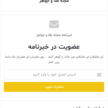
مجله طلا و جواهر
وینستون در سال 1896 در شهر نیویورک متولد شد و کار خود را با کار در
جواهر فروشی کوچک پدرش آغاز کرد. از زمان جوانی شیفته جواهرات
بود. اولین پیشرفت بزرگ او در سن 12 سالگی بود، زمانی که یک سنگ
زمرد دو قیراطی (بدون اینکه دیگران بدانند) از یک مغازه گروفروشی به
قیمت 25 سنت خرید. این سنگ بعداً به قیمت 800 دلار فروخته شد.
خبرنامه مجله طلا و جواهر
عضویت در خبرنامه
ای عاشقان ای عاشقان من خاک را گوهر کنم ....وی مطربان ای مطربان دف شما
پرزر کنم
آدرس
ایمیل
خود
را
وارد
کنید
کسب شهرت