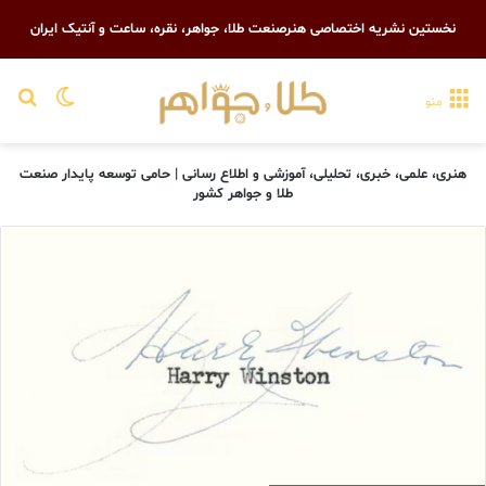
نخستین نشریه اختصاصی هنرصنعت طلا، جواهر، نقره، ساعت و آنتیک ایران
تغییر پو
جست
منو
هنری، علمی، خبری، تحلیلی، آموزشی و اطلاع رسانی | حامی توسعه پایدار صنعت
طلا و جواهر کشور