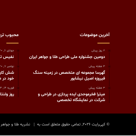
آخرین موضوعات
محبوب تر
2 روز پیش
جولای 6, 2020
دومین جشنواره ملی طراحی طلا و جواهر ایران
نفیس‏ ت
3 هفته پیش
نوامبر 7, 2020
گهرسا مجموعه ای متخصص در زمینه سنگ
شش کاری 
فیروزه اصیل نیشابور
خود در دوران OVID-19
3 هفته پیش
فوریه 14, 2024
میترا فخرموحدی ایده پردازی در طراحی و
روز ولنتا
شرکت در نمایشگاه تخصصی
© کپی‌رایت 2026, تمامی حقوق متعلق است به |
نشریه طلا و جواهر