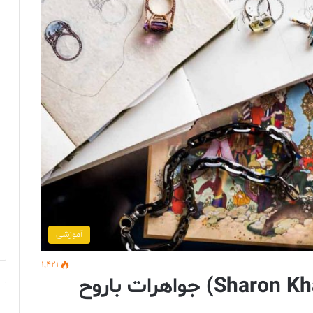
آموزشی
1,421
چگونه شارون خزام (Sharon Khazzam) جواهرات باروح