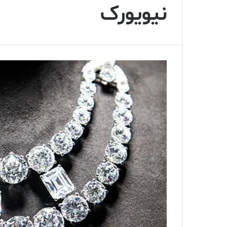
نیویورک