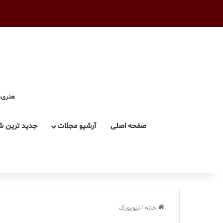
هنری، 
صفحه اصلی
آرشیو مجلات
جدید ترین ش
خانه
/
نیویورک