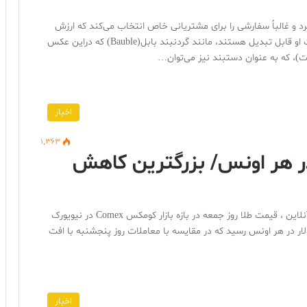
و غالباً سفارشی را برای مشتریانی خاص انتخاب می‌کند که ارزش
هنری آن بیشتر ازاندازه قیراط آن اثر است. بسیاری از قطعات او قابل تبدیل هستند، مانند گردنبند بابل(Bauble) که دراین عکس
، که به عنوان دستبند نیز می‌توان…
اخبار
1,363
طلا در هر اونس/ بزرگترین کاهش
به گزارش گروه نشریات طلا و جواهر ایران به نقل از اقتصاد آنلاین ، قیمت طلا روز جمعه در بازه بازار کومکس Comex در نیویورک
ت کرد و معاملات در بعد از ظهر با افت 78دلاری به 1564دلار در هر اونس رسید که در مقایسه با معاملات روز پنجشنبه با افت
اخبار