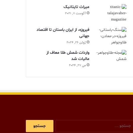
ميراث تايتانيک
آگوست 7, 2021
فیروزه، از ایران باستان تا اقتصاد
جهانی
ژوئن 26, 2024
واردات شمش طلا معاف از
مالیات شد
می 27, 2024
جستجو
برای: