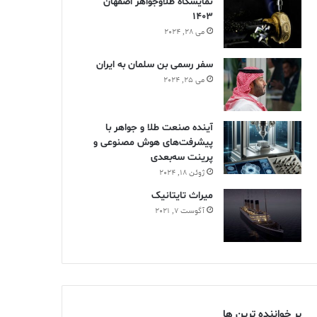
نمایشگاه طلاوجواهر اصفهان
1403
می 28, 2024
سفر رسمی بن سلمان به ایران
می 25, 2024
آینده صنعت طلا و جواهر با
پیشرفت‌های هوش مصنوعی و
پرینت سه‌بعدی
ژوئن 18, 2024
ميراث تايتانيک
آگوست 7, 2021
پر خواننده ترین ها