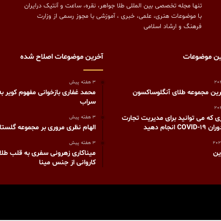
تنها مجله تخصصی بین المللی طلا جواهر، نقره، ساعت و آنتیک درایران
با موضوعات هنری، علمی، خبری ، آموزشی با مجوز رسمی از وزارت
فرهنگ و ارشاد اسلامی
ین موضوعات
آخرین موضوعات اصلاح شده
3 هفته پیش
رین مجموعه طلای آنگلوساکسون
محمد غفاری بازخوانی مفهوم کویر به
سراب
که می توانید برای مدیریت تجارت
3 هفته پیش
C انجام دهید
الهام نظری مروری بر مجموعه گلستا
3 هفته پیش
ین
میناکاری زهرونی سفری به قلب طلایی
کاروانی از جنس مینا