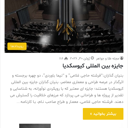
رویدادها
مجله طلا و جواهر
ژوئن 30, 2026
118
جایزه بین المللی کیوسکدیا
بنیان گذاران:“فرشته حاجی غلامی” و “نیما باوردی”، دو چهره برجسته و
اثرگذار در عرصه طراحی و معماری معاصر، بنیان گذاران جایزه بین المللی
کیوسکدیا هستند؛ جایزه ای معتبر که با رویکردی نوآورانه، به شناسایی و
تقدیر از پروژه ها و طراحانی می پردازد که مرزهای خلاقیت را گسترش می
دهند. فرشـته حاجی غلامـی، معمـار و طـراح صاحب نـام، بـا کارنامـه…
بیشتر بخوانید »