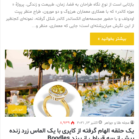
بازتابی است از نوع نگاه طراحان به فضا، زمان، طبیعت و زندگی. پروژهٔ «
موزه کالدر» که با همکاری معماران هرزوگ و دو مورون، طراح منظر پیِت
اودولف و با حضور مجسمه‌های الکساندر کالدر شکل گرفته، نمونه‌ای کم‌نظیر
از این نگرش میان‌رشته‌ای است؛ جایی که معماری، منظر و…
بیشتر بخوانید »
آموزشی
مجله طلا و جواهر
اکتبر 13, 2021
8,939
یک حلقه الهام گرفته از کاپری با یک الماس زرد زنده
بیش از سه قیراط ، از برند Boodles