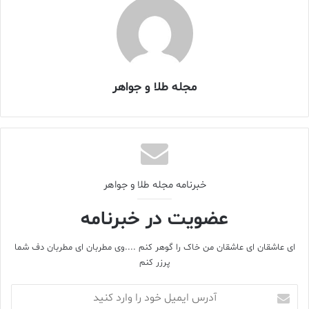
کاپری – ایتالیا
مجله طلا و جواهر
نخلستان‌های لیمو و باغ‌های پر از گل در دامنه تپه‌های آهکی کاپری قرار
گرفته است، اما این خلیج ها و سواحل کوچکی هستند که برای آنها
ارزش قائل هستیم. امپراتور روم، تصمیم گرفت که در اینجا بازنشسته
شود. این زیبایی کاپری است، درک دلیل آن دشوار نیست.
به نظر می‌رسد خورشید کاپری بسیار روشن‌تر است.
خبرنامه مجله طلا و جواهر
عضویت در خبرنامه
ای عاشقان ای عاشقان من خاک را گوهر کنم ....وی مطربان ای مطربان دف شما
پرزر کنم
آدرس
ایمیل