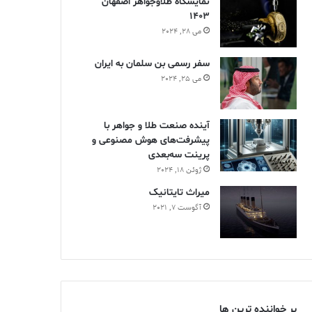
نمایشگاه طلاوجواهر اصفهان
1403
می 28, 2024
سفر رسمی بن سلمان به ایران
می 25, 2024
آینده صنعت طلا و جواهر با
پیشرفت‌های هوش مصنوعی و
پرینت سه‌بعدی
ژوئن 18, 2024
ميراث تايتانيک
آگوست 7, 2021
پر خواننده ترین ها