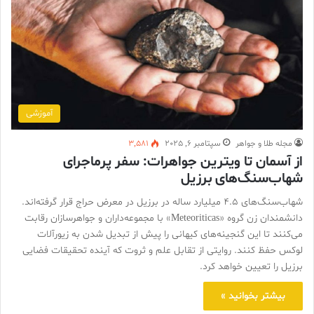
آموزشی
مجله طلا و جواهر
سپتامبر 6, 2025
3,581
از آسمان تا ویترین جواهرات: سفر پرماجرای
شهاب‌سنگ‌های برزیل
شهاب‌سنگ‌های ۴.۵ میلیارد ساله در برزیل در معرض حراج قرار گرفته‌اند.
دانشمندان زن گروه «Meteoriticas» با مجموعه‌داران و جواهرسازان رقابت
می‌کنند تا این گنجینه‌های کیهانی را پیش از تبدیل شدن به زیورآلات
لوکس حفظ کنند. روایتی از تقابل علم و ثروت که آینده تحقیقات فضایی
برزیل را تعیین خواهد کرد.
بیشتر بخوانید »