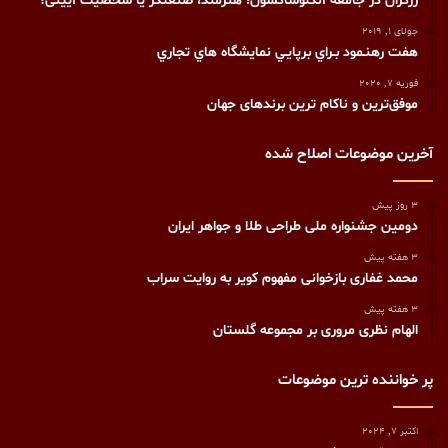
زرگران در جامعه آنگلوساکسون؛ هنرمند، صنعتگر یا شخصیت آیینی؟
جولای 1, 2019
هفت رهنـمود بـراي برپايـي نمايشگاه هاي تجاري
فوریه 7, 2020
موفق‌ترین و ناکام ترین برندهای جهان
آخرین موضوعات اصلاح شده
3 روز پیش
دومین جشنواره ملی طراحی طلا و جواهر ایران
3 هفته پیش
محمد غفاری بازخوانی مفهوم کویر به روایت سراب
3 هفته پیش
الهام نظری مروری بر مجموعه گلستان
پر خواننده ترین موضوعات
اکتبر 7, 2024