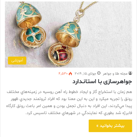
آموزشی
مجله طلا و جواهر
جولای 15, 2019
4,530
جواهـرسـازی بـا استـانـدارد
هم زمان با استخراج گاز و ايجاد خطوط راه آهن روسيه در زمينه‌هاي مختلف
رونق را تجريه ميکرد و اين به اين معنا بود که افراد ثروتمند جديدي ظهور
پيدا مي‌کردند، اين افراد به دنبال تجمل بودن و همين امر باعث رونق کارگاه
فابرژه شد بطوري که نمايندگي در شهرهاي مختلف تاسيس کرد.
بیشتر بخوانید »