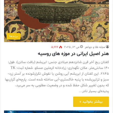
برندها
مجله طلا و جواهر
می 13, 2025
5,666
هنر اصیل ایرانی در موزه های روسیه
کفتان ربع آخر قرن شانزدهم میلادی جنس: ابریشم (بافت ساتن). طول:
۱۴۰ سانتی‌متر. مکان نگهداری: زرادخانه کرملین مسکو. شماره ثبت: TK
2845. این کفتان از ابریشم آبی روشن با نقوش تکرارشونده بر آستر زرد-
سبز و تزئین‌شده با پنبه خاکستری-آبی ساخته شده است. پارچه‌ای گران‌بها
که بدون تغییر شکل حفظ شده و در وضعیت مطلوبی به سر می‌برد،
پدیده‌ای بسیار نادر…
بیشتر بخوانید »