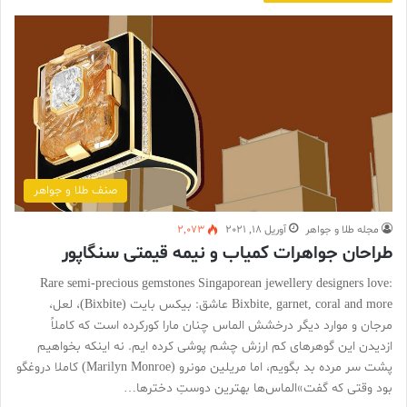
صنف طلا و جواهر
مجله طلا و جواهر
آوریل 18, 2021
2,073
طراحان جواهرات کمیاب و نیمه قیمتی سنگاپور
Rare semi-precious gemstones Singaporean jewellery designers love:
Bixbite, garnet, coral and more عاشق: بیکس بایت (Bixbite)، لعل،
مرجان و موارد دیگر درخشش الماس چنان مارا کورکرده است که کاملاً
ازدیدن این گوهرهای کم ارزش چشم پوشی کرده ایم. نه اینکه بخواهیم
پشت سر مرده بد بگویم، اما مریلین مونرو (Marilyn Monroe) کاملا دروغگو
بود وقتی که گفت»الماس‌ها بهترین دوستِ دخترها…