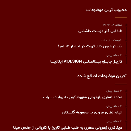
محبوب ترین موضوعات
جولای 18, 2024
طلا این فلز دوست داشتنی
آگوست 22, 2020
یک تریلیون دلار ثروت در اختیار ۱۲ نفر!
3 هفته پیش
کاریــز جایـــزه بیــنالمللـــی A’DESIGN ایتالیـــــا
آخرین موضوعات اصلاح شده
3 هفته پیش
محمد غفاری بازخوانی مفهوم کویر به روایت سراب
3 هفته پیش
الهام نظری مروری بر مجموعه گلستان
3 هفته پیش
میناکاری زهرونی سفری به قلب طلایی تاریخ با کاروانی از جنس مینا