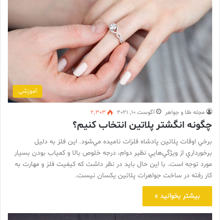
آموزشی
مجله طلا و جواهر
آگوست 10, 2021
2,303
چگونه انگشتر پلاتین انتخاب کنیم؟
برخي اوقات پلاتين پادشاه فلزات ناميده مي‌شود. اين فلز به دليل
برخورداري از ويژگي‌هايي نظير دوام، درجه خلوص بالا و كمياب بودن بسيار
مورد توجه است. با اين حال بايد در نظر داشت كه كيفيت فلز و مهارت به
كار رفته در ساخت جواهرات پلاتين يكسان نيست.
بیشتر بخوانید »