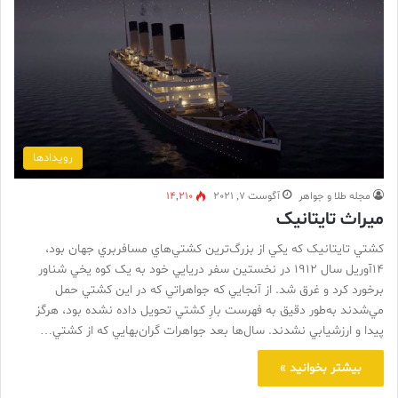
رویدادها
مجله طلا و جواهر
آگوست 7, 2021
14,210
ميراث تايتانيک
کشتي تايتانيک که يکي از بزرگ‌ترين کشتي‌هاي مسافربري جهان بود،
14آوريل سال 1912 در نخستين سفر دريايي خود به يک کوه يخي شناور
برخورد کرد و غرق شد. از آنجايي ‌که جواهراتي که در اين کشتي حمل
مي‌شدند به‌طور دقيق به فهرست بارِ کشتي تحويل داده نشده بود، هرگز
پيدا و ارزشيابي نشدند. سال‌ها بعد جواهرات گران‌بهايي که از کشتي…
بیشتر بخوانید »