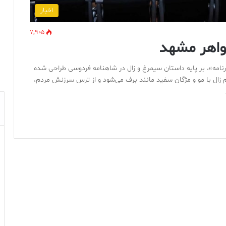
اخبار
7,905
واهر مشهد
ورنامه»، بر پایه داستان سیمرغ و زال در شاهنامه فردوسی طراحی شده
 زال با مو و مژگان سفید مانند برف می‌شود و از ترس سرزنش مردم،