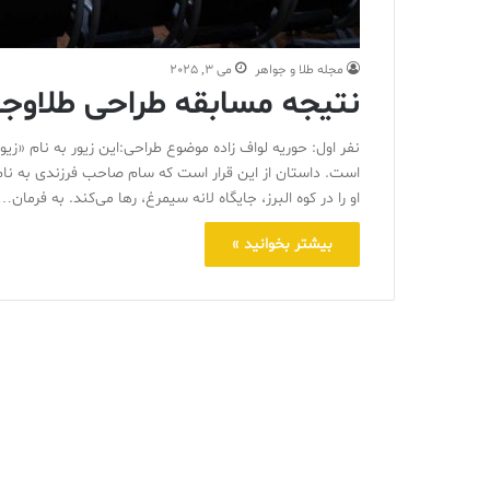
مجله طلا و جواهر
می 3, 2025
نتیجه مسابقه طراحی طلاوج
نفر اول: حوریه لواف زاده موضوع طراحی:این زیور به نام «زی
است. داستان از این قرار است که سام صاحب فرزندی به نام
او را در کوه البرز، جایگاه لانه سیمرغ، رها می‌کند. به فرمان…
بیشتر بخوانید »