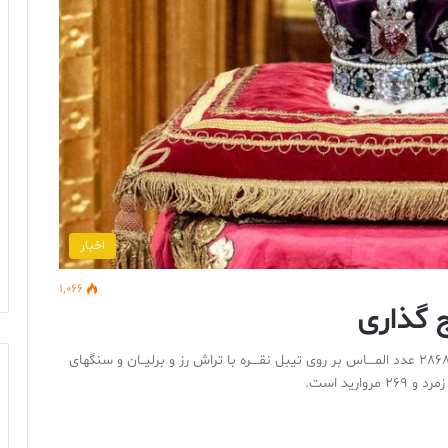
اخبار
1,066
 گذاری
اج سلطنتی با فریم طلا و سوار شده با 3 عدد سنگ بزرگ ، 2868 عدد المــــاس بر روی تیبل نقــــره با تراش رز و برلیــان و سنگهای