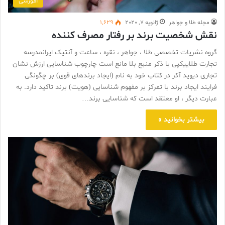
آموزشی
مجله طلا و جواهر
ژانویه 7, 2020
1,629
نقش شخصیت برند بر رفتار مصرف کننده
گروه نشریات تخصصی طلا ، جواهر ، نقره ، ساعت و آنتیک ایرانمدرسه
تجارت طلاییکپی با ذکر منبع بلا مانع است چارچوب شناسایی ارزش نشان
تجاری دیوید آکر در کتاب خود به نام (ایجاد برندهای قوی) بر چگونگی
فرایند ایجاد برند با تمرکز بر مفهوم شناسایی (هویت) برند تاکید دارد. به
عبارت دیگر ، او معتقد است که شناسایی برند…
بیشتر بخوانید »