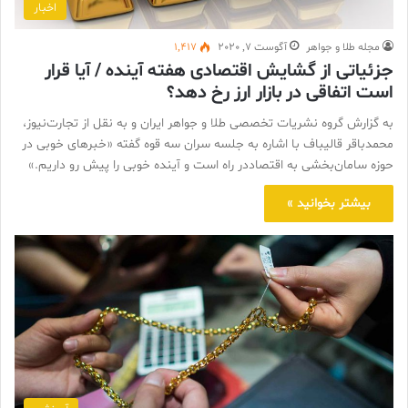
اخبار
مجله طلا و جواهر
آگوست 7, 2020
1,417
جزئیاتی از گشایش اقتصادی هفته آینده / آیا قرار
است اتفاقی در بازار ارز رخ دهد؟
به گزارش گروه نشریات تخصصی طلا و جواهر ایران و به نقل از تجارت‌نیوز،
محمدباقر قالیباف با اشاره به جلسه سران سه قوه گفته «خبر‌های خوبی در
حوزه سامان‌بخشی به اقتصاددر راه است و آینده خوبی را پیش رو داریم.»
بیشتر بخوانید »