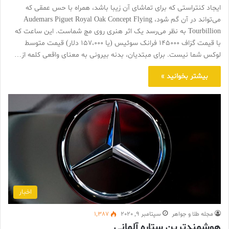
ایجاد کنتراستی که برای تماشای آن زیبا باشد، همراه با حس عمقی که
می‌تواند در آن گم شود، Audemars Piguet Royal Oak Concept Flying
Tourbillion به نظر می‌رسد یک اثر هنری روی مچ شماست. این ساعت که
با قیمت گزاف 145000 فرانک سوئیس (یا 157،000 دلار) قیمت متوسط ​​
لوکس شما نیست. برای مبتدیان، بدنه بیرونی به معنای واقعی کلمه از…
بیشتر بخوانید »
اخبار
مجله طلا و جواهر
سپتامبر 9, 2020
1,387
هوشمند‌ترین ستاره آلمانی