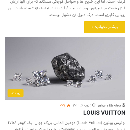
گرفته است، اما این خلیج ها و سواحل کوچکی هستند که برای آنها ارزش
قائل هستیم. امپراتور روم، تصمیم گرفت که در اینجا بازنشسته شود. این
زیبایی کاپری است، درک دلیل آن دشوار نیست.
بیشتر بخوانید »
برندها
مجله طلا و جواهر
ژانویه 6, 2021
773
LOUIS VUITTON
لوئیس ویتون (Louis Vuitton) دومین الماس بزرگ جهان، یک گوهر 1758
قیراطی معروف به الماس سولو (Sewelo) را خریداری کرده است. گزارش