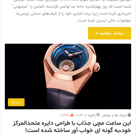
شده است که روز چهارشنبه خانه مد لوکس فرانسه، الماس را "میلیونی"
خریداری کرده است زیرا برند تجاری خود را از کیف‌های دستی چرمی‌به
جواهرات عالی تبدیل کرده است.
بیشتر بخوانید »
برندها
مجله طلا و جواهر
ژانویه 6, 2021
2,430
این ساعت مچی جذاب با طراحی دایره متحدالمرکز
خود،به گونه ای خواب آور ساخته شده است!