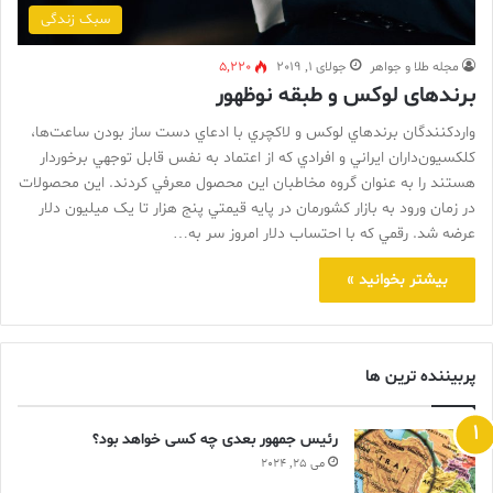
سبک زندگی
مجله طلا و جواهر
جولای 1, 2019
5,220
برندهای لوکس و طبقه نوظهور
واردکنندگان برندهاي لوکس و لاکچري با ادعاي دست ساز بودن ساعت‌ها،
کلکسيون‌داران ايراني و افرادي که از اعتماد به نفس قابل توجهي برخوردار
هستند را به عنوان گروه مخاطبان اين محصول معرفي کردند. اين محصولات
در زمان ورود به بازار کشورمان در پايه قيمتي پنج هزار تا يک ميليون دلار
عرضه شد. رقمي ‌که با احتساب دلار امروز سر به…
بیشتر بخوانید »
پربیننده ترین ها
رئیس جمهور بعدی چه کسی خواهد بود؟
می 25, 2024