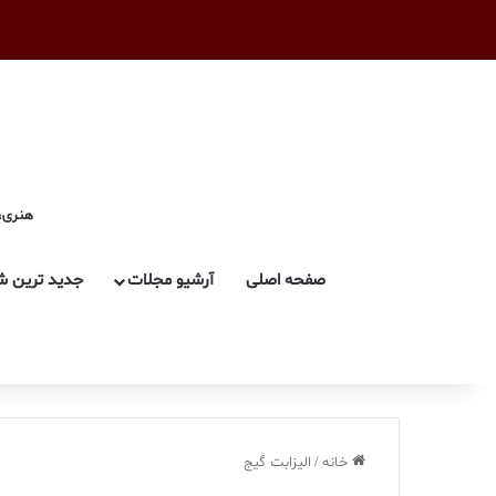
هنری، 
صفحه اصلی
آرشیو مجلات
جدید ترین ش
خانه
/
الیزابت گیج