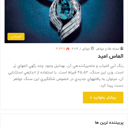
آموزشی
مجله طلا و جواهر
جولای 1, 2019
3,327
الماس اميد
رنگ آبيِ كمياب و متحيركنندهي آن، بهدليل وجود چند رگهي اتمهاي بُر
است. وزن اين سنگ، 45.52 قيراط است. با استفاده از اندازهي استثنايي
آن، ميتوان به يافتههاي جديدي در خصوص شكلگيري اين سنگ جواهر
دست پيدا كرد.
بیشتر بخوانید »
پربیننده ترین ها