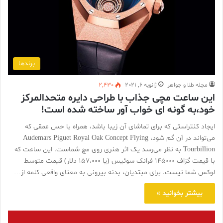
برندها
مجله طلا و جواهر
ژانویه 6, 2021
2,430
این ساعت مچی جذاب با طراحی دایره متحدالمرکز
خود،به گونه ای خواب آور ساخته شده است!
ایجاد کنتراستی که برای تماشای آن زیبا باشد، همراه با حس عمقی که
می‌تواند در آن گم شود، Audemars Piguet Royal Oak Concept Flying
Tourbillion به نظر می‌رسد یک اثر هنری روی مچ شماست. این ساعت که
با قیمت گزاف 145000 فرانک سوئیس (یا 157،000 دلار) قیمت متوسط ​​
لوکس شما نیست. برای مبتدیان، بدنه بیرونی به معنای واقعی کلمه از…
بیشتر بخوانید »