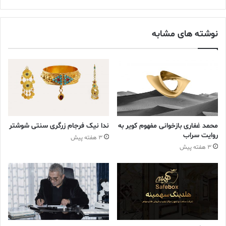
• استفاده از ورقه‌های طلای بسیار نازک برای ایجاد مرزبندی‌ها
کنید
نوشته های مشابه
• تراش گارنت‌ها با دقتی در حد کسری از میلی‌متر
• قرار دادن فویل‌های طلایی موج‌دار در زیر سنگ‌ها برای افزایش بازتاب
نور
• تنظیم زاویه سنگ‌ها برای درخشش در نور کم سالن‌های چوبی و
فضاهای آیینی
محمد غفاری بازخوانی مفهوم کویر به
ندا نیک فرجام زرگری سنتی شوشتر
روایت سراب
این ساختار نشان می‌دهد که زرگران آنگلوساکسون درک دقیقی از رفتار
3 هفته پیش
3 هفته پیش
نور داشتند. گارنت‌ها اغلب نیمه‌شفاف انتخاب می‌شدند تا نور پس از
عبور از سنگ، توسط فویل طلایی زیرین بازتاب یابد و جلوه‌ای شعله‌گون
ایجاد کند؛ اثری که هنگام حرکت صاحب زیور، حالتی زنده و پویا پیدا
می‌کرد.
مسیرهای تجاری گارنت: از شرق تا جزایر بریتانیا