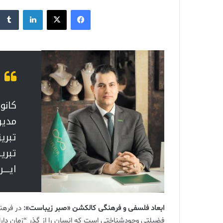
ایمیل
فیس بوک
X
لینکدین
کانو
مدیر
تبریز
تبریـ
ایـــر
ابعاد فلسفی و فرهنگی کالکشن «صبر زیباست»:
در فرهنگ
فضیلتی وجودشناختی است که انسان را از گذر “زمان دارای