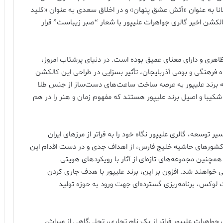
نا به عنوان «آتش عشق پنهان» و در اخلاق سعدی به عنوان «کلید
شن اخیر گالری جواهرات علیپور با شعار “صبر زیباست” قرار
ظاهری و دارای معنای عمیق بوده است. در دنیای پرشتاب امروز،
 فرهنگی و بومی آذربایجان، تأثیر بسزایی در طراحی این کالکشن
انه برند علیپور به عرصه ساخت ساعت‌های دست‌ساز از جنس طلا
یبا و اصیل برند علیپور هستند که مفهوم زمان و هنر را در هم
ر توسعه، گالری علیپور نگاه خود را به فراتر از مرزهای ایران
ه کشورهای حاشیه خلیج فارس، از اهداف جدی و در دست اقدام این
نین مجموعه‌های تازه‌ای از آثار با رویکردهای هویتی
یی خواهند شد. افزون بر این، برند علیپور با هدف جاری کردن
لوکس، برنامه‌ریزی گسترده‌ای جهت ورود به حوزه تولید
جواهرات علیپور فراتر از یک نام تجاری، تجلی‌گاهی از میراث،