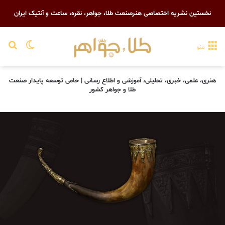
نخستین نشریه اختصاصی هنرصنعت طلا، جواهر، نقره، ساعت و آنتیک ایران
تغییر پو
جست
منو
هنری، علمی، خبری، تحلیلی، آموزشی و اطلاع رسانی | حامی توسعه پایدار صنعت
طلا و جواهر کشور