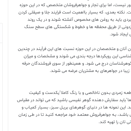
ر نیست، اما برای تجار و جواهرفروشان متخصص که در این حوزه
. نکته بعدی، که بسیار بااهمیت است فرایند جلا و صیقلی کردن
ربردی باید به روغن های مخصوص آغشته شوند و در یک روند
افزدونی از طریق محفظه ها و خطوط و شکستگی های سطح سنگ
 ایجاد شود.
ن آنان و متخصصان در این حوزه نسبت های این فرآیند در چندین
شناسی این رویکردها درجه بندی می شوند و مشخصات و میزان
 گوهرشناسان درج می شود. و همینطور از سوی فروشندگان حرفه
 زیبا در جواهرهای به مشتریان عرضه می شوند.
قطعـه زمـردی بـدون ناخالصی و با رنگ کاملا ًیکدست و کیفیت
ا ًباید سفارش دهنده گوهر نفیسی باشید که می تواند در مقیاس
 این نمونه هـا در دنیـای گوهرهـای بریـل سـبز، بسـیار کمیـاب و
ی باشـد، بـه جواهرفـروش معتمـد خـود مراجعـه کنیـد تـا در طـی زمـان
ی تان را تهیه کند.