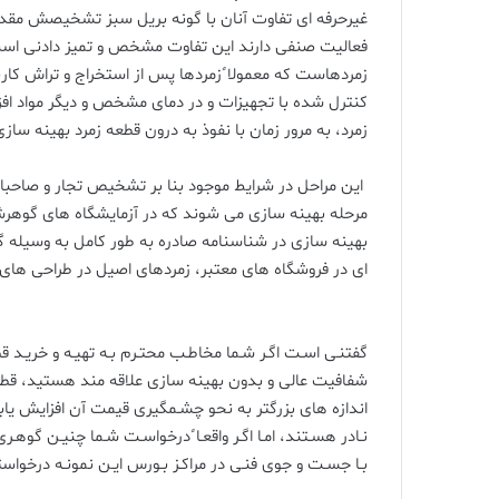
غیرحرفه ای تفاوت آنان با گونه بریل سبز تشخیصش مقدو
فعالیت صنفی دارند این تفاوت مشخص و تمیز دادنی است
زمردهاست که معمولا ًزمردها پس از استخراج و تراش کا
کنترل شده با تجهیزات و در دمای مشخص و دیگر مواد 
زمرد، به مرور زمان با نفوذ به درون قطعه زمرد بهینه سازی
این مراحل در شرایط موجود بنا بر تشخیص تجار و صاحبا
مرحله بهینه سازی می شوند که در آزمایشگاه های گوهر
بهینه سازی در شناسنامه صادره به طور کامل به وسیله
ای در فروشگاه های معتبر، زمردهای اصیل در طراحی های
گفتنـی اسـت اگـر شـما مخاطـب محتـرم بـه تهیـه و خریـد 
شفافیت عالی و بدون بهینه سازی علاقه مند هستید، قطع
اندازه های بزرگتر به نحو چشـمگیری قیمت آن افزایش یابد.
نـادر هسـتند، امـا اگـر واقعـا ًدرخواسـت شـما چنیـن گوهـر
بـا جسـت و جوی فنـی در مراکـز بـورس ایـن نمونـه درخواست