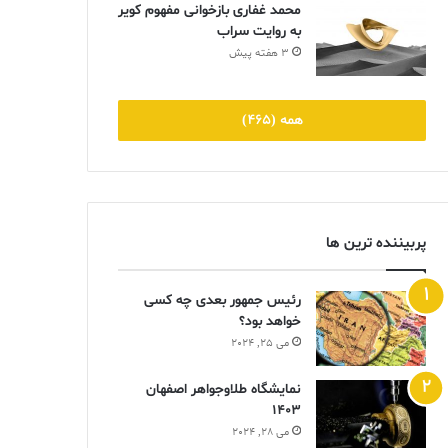
محمد غفاری بازخوانی مفهوم کویر
به روایت سراب
3 هفته پیش
همه (465)
پربیننده ترین ها
رئیس جمهور بعدی چه کسی
خواهد بود؟
می 25, 2024
نمایشگاه طلاوجواهر اصفهان
1403
می 28, 2024