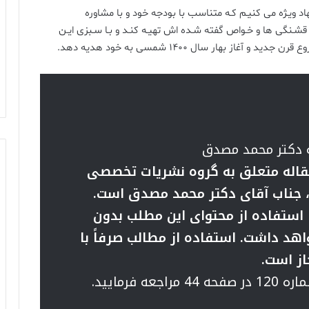
نهاد ویـژه می کنیـم کـه متناسب با بودجه خود و با مشاوره
ـنگی ها و خـواص گفته شـده اش تهیـه کنـد و بـا سـبزی ایـن
ز بهار سال 1400 شمسی به خود هدیه دهد.
ه دکتر محمد مصدق
قاله متعلق به گروه نشریات تخصصی
ر، جناب آقای دکتر محمد مصدق است.
ا استفاده از محتوای این مطلب بدون
اهد داشت. استفاده از مطالب صرفاً با
از است.
 فرمایید.