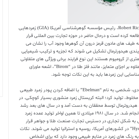
محقـق بـزرگ، “رابـرت ریچـارد لیدیکـوات” Robert Richard Liddicoat، رئیـس مؤسسـه گوهرشناسـی آمریـکا (GIA) زمردهایـی
طالعه کرده است و درحال حاضر در حوزه تجارت بین المللـی قـرار
کـه طیف های مادون قرمز درون آن گوهرها وجود آب را نشان می
ایندی هیدورترمال تشکیل می شوند کـه تجزیه و ترکیـب شـیمیایی
 کمتری از کرومیوم هستند این نوع فرایند برخی ویژگی های متفاوتی
با نمونه های دیگر زمردهای مصنوعی را نشان می دهند. علاوه بر اجزای متمایز، مانند فلز طلا در “Birom”، اشعه ماورای
اسایی این زمردها باید به این نکات توجه شود.
زمردهای مصنوعی را برای نخسـتین بار در سـال 1848 میلادی، شـخصی به نام “Ebelman” بـا اضافه کـردن پـودر زمـرد طبیعـی
خلوط، تولید کرد؛ البته کریستال زمرد منشوری بسـیار کوچکـی. در
 فراینـدی هیدروترمال توسط محققان به دست آمد و در سال های بعد رشد
پودر از زمرد مصنوعی توسـط بسـیاری از جسـت و جوگران انجام شـد. در سـال 1981 میلادی تا همین اواخر تولید عمده زمرد
به شـکل تجـاری در دسـترس تجـارت صنعـت طـلا و جواهـر قـرار
گرفته اسـت. تولید زمردهای مصنوعی “Hydrothermal Biron” در کشـورهای آمریکا، روسیه و استرالیا تولید می شوند. نکات
ه رنگ های زمرد در منابع طبیعی وجود دارد که برای اشخاص