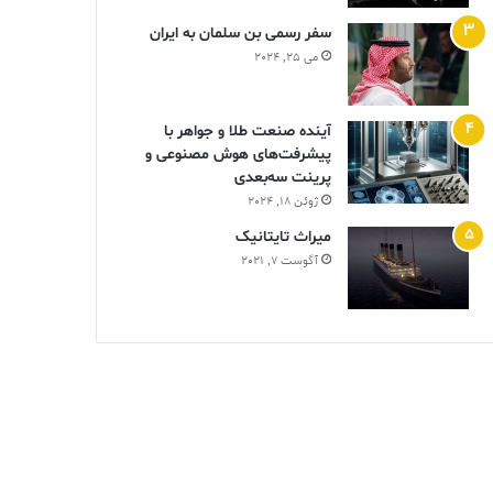
سفر رسمی بن سلمان به ایران
می 25, 2024
آینده صنعت طلا و جواهر با
پیشرفت‌های هوش مصنوعی و
پرینت سه‌بعدی
ژوئن 18, 2024
ميراث تايتانيک
آگوست 7, 2021