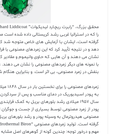
را کـه در اسـترالیا غربـی رشـد کریستالی داده شده است م
گرفتـه اسـت، ایشـان بـا آزمایش هـای خـاص متوجـه شـد 
دهد و در نتیجه تأیید کرد که این زمردهای مصنوعی با فر
نشـان می دهنـد و آن هایـی کـه حـاوی وانیمـوم و مقادیر
بنفش در زمرد مصنوعی، بی اثر است. و بنابراین هنگام شن
بـه پـودر اسـیدبوریک در دمـای مناسب و پس از سردکردن م
سـال 1957 میـلادی رشـد بلورهـای بریـل به کمـک
مصنوعی هیدروترمال به وسیله پودر و رشد بلورهـای بریـل 
مهم و درخور توجه: چندین گونه از گوهرهای اصل مشابه ب