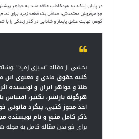
در پایـان اینکـه بـه هرمخاطـب علاقه منـد بـه جواهـر پیشـ
جواهرفروش معتمدش، حداقل یک قطعه زمـرد بـرای تمـام قش
گوهر، نهایت عشق پایدار و شادابی در گذر زندگی را با شروع قرن جدید و آغا
بخشی از مقاله “سبزی زمرد” نوشت
کلیه حقوق مادی و معنوی این م
طلا و جواهر ایران و نویسنده اث
هرگونه بازنشر، تکثیر، اقتباس ی
اخذ مجوز کتبی، پیگرد قانونی خو
ذکر کامل منبع و نام نویسنده مج
برای خواندن مقاله کامل به مجله شماره 120 در صفحه 44 مراجعه