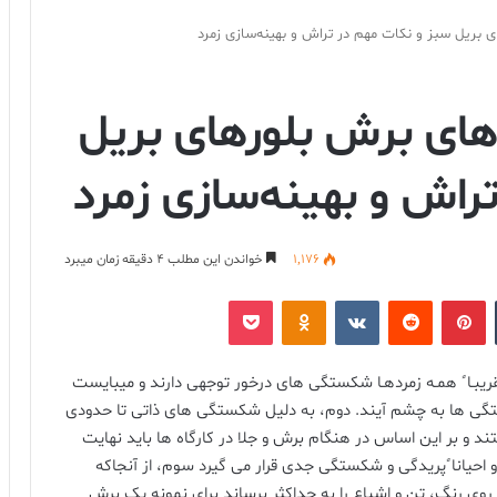
بریل سبز و نکات مهم در تراش و بهینه‌سازی زمرد
ای برش بلورهای بریل
راش و بهینه‌سازی زمرد
1,176
خواندن این مطلب 4 دقیقه زمان میبرد
‫تامبلر
‫پین‌ترست
‫رددیت
‫VKontakte
پاکت
‫Odnoklassniki
تقریبـا ً همـه زمردهـا شکستگی های درخور توجهی دارند و میبایست
گی ها به چشم آیند. دوم، به دلیل شکستگی های ذاتی تا حدودی
 و بر این اساس در هنگام برش و جلا در کارگاه ها باید نهایت
احیانا ًپریدگی و شکستگی جدی قرار می گیرد سوم، از آنجاکه
وی رنگ، تن و اشباع را به حداکثر برساند برای نمونه یک برش