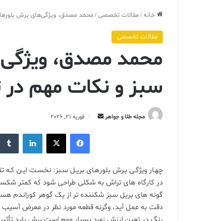
خانه
/
مقالات تخصصی
/
محمد مصدق، ویژگی‌های برش بلورهای 
مقالات تخصصی
محمد مصدق، ویژگی‌ه
سبز و نکات مهم در ت
ارسال
مجله طلا و جواهر
فوریه 21, 2026
ایمیل
فیس بوک
X
لینکدین
چهـار ویژگـی بـرش بلورهـای بریـل سـبز: نخسـت ایـن کـه 
در کارگاه های تراش به شکلی طراحی شود که کمتر شکست
گونه های بریل سبز شکننده تر از یک گوهر کوراندم هستند
دقت به عمل آید، وگرنه قطعه مورد نظر در معرض آسیب و 
رنگ در تعین ارزش زمرد بسیار مهم است برش باید تأثیر ر