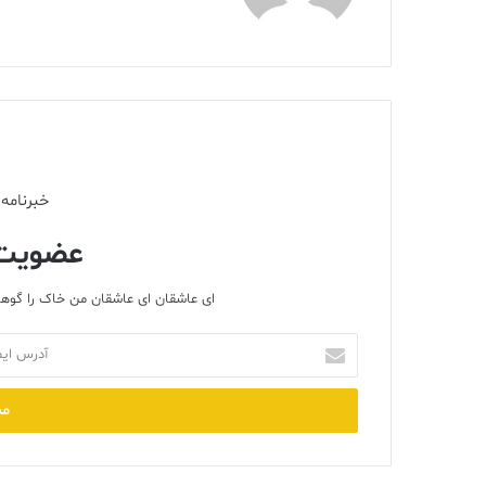
خبرنامه 
عضویت 
ای عاشقان ای عاشقان من خاک را گوهر
آدرس
ایمیل
خود
را
وارد
کنید