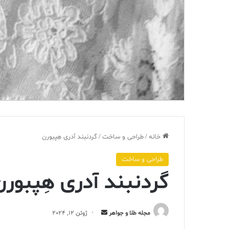
خانه
/
طراحی و ساخت
/
گردنبند آدری هِپبورن
طراحی و ساخت
گردنبند آدری هِپبورن
ارسال
مجله طلا و جواهر
ژوئن 12, 2024
ایمیل