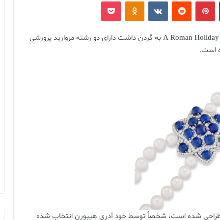
‫تامبلر
‫پین‌ترست
‫رددیت
‫VKontakte
پاکت
‫Odnoklassniki
گردنبندی نفیسی که Audrey Hepburn در آخرین صحنه A Roman Holiday به گردن داشت دارای دو رشته مروارید پرورشی
ه است.
از مشهور ایتالیایی طراحی شده است، شخصاً توسط خود آدری هپبورن انتخاب شده