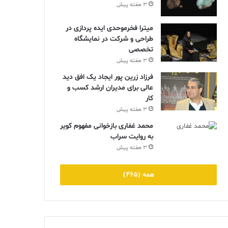
3 هفته پیش
میترا فخرموحدی ایده پردازی در
طراحی و شرکت در نمایشگاه
تخصصی
3 هفته پیش
فرزاد زرین پور ایجاد یک افق دید
عالی برای مدیران ارشد کسب و
کار
3 هفته پیش
محمد غفاری بازخوانی مفهوم کویر
به روایت سراب
3 هفته پیش
همه (465)