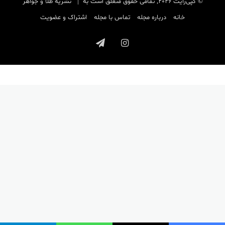
© کپی‌رایت 2026, تمامی حقوق متعلق است به |
نشریه طلا و جواهر
خانه
درباره مجله
تماس با مجله
اشتراک و عضویت
اینستاگرام
تلگرام