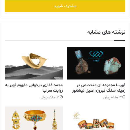
خود
را
گفته می‌شود که مهره‌ها از زمان نئاندرتال ها در هنر استفاده می شده
وارد
است، زمانی که ابزار برای اولین بار برای ایجاد حفره در اشیاء مورد
کنید
استفاده قرار گرفت تا بتوان از آنها به عنوان جواهرات استفاده کرد.
نوشته های مشابه
چه مهره های واقعی حکاکی شده از سنگ باشد و چه فقط نقش
برجسته ای که توهم مهره را ایجاد می کند، اشکال گرد دوباره محبوبیت
پیدا کردند. در اینجا، نقوش گرد Van Cleef & Arpels روی این آویز
طلایی قرار گرفته است.
گهرسا مجموعه ای متخصص در
محمد غفاری بازخوانی مفهوم کویر به
زمینه سنگ فیروزه اصیل نیشابور
روایت سراب
3 هفته پیش
3 هفته پیش