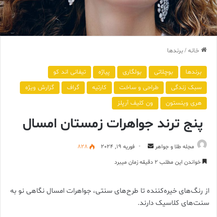
خانه
/
برندها
برندها
بوچلاتی
بولگاری
پیاژه
تیفانی اند کو
سبک زندگی
طراحی و ساخت
کارتیه
گراف
گزارش ویژه
هری وینستون
ون کلیف آرپلز
پنج ترند جواهرات زمستان امسال
ارسال
مجله طلا و جواهر
فوریه 19, 2024
828
ایمیل
خواندن این مطلب 2 دقیقه زمان میبرد
از رنگ‌های خیره‌کننده تا طرح‌های سنتی، جواهرات امسال نگاهی نو به
سنت‌های کلاسیک دارند.