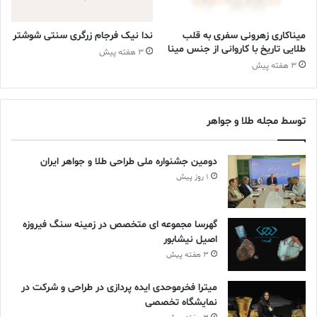
میناکاری زهرونی سفری به قلب
ندا نیک فرجام زرگری سنتی شوشتر
طلایی تاریخ با کاروانی از جنس مینا
3 هفته پیش
3 هفته پیش
توسط مجله طلا و جواهر
جواهرات الهام گرفته از
دومین جشنواره ملی طراحی طلا و جواهر ایران
1 روز پیش
طبیعت
گهرسا مجموعه ای متخصص در زمینه سنگ فیروزه
اصیل نیشابور
اکنون بیش از هر زمان دیگری، شاهد حضور جواهرات الهام گرفته از
3 هفته پیش
طبیعت هستیم، به ویژه جواهراتی که از دریای مدیترانه و مناظر اطراف
آن الهام گرفته شده اند. از جمله سنگ‌هایی در سایه‌های مختلف آبی
میترا فخرموحدی ایده پردازی در طراحی و شرکت در
که یادآور آب‌های پر جنب و جوش دریا و آرامش‌بخش و آرام هستند.
نمایشگاه تخصصی