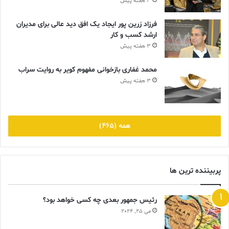
3 هفته پیش
در مجموعه Le Vian’s Mare Azzurro، گوشواره‌ها، گردن‌بندها و
فرزاد زرین پور ایجاد یک افق دید عالی برای مدیران
حلقه‌ها دارای توپاز آبی، تانزانیت و آکوامارین هستند که تقریباً به شکل
ارشد کسب و کار
قطرات آب ست شده‌اند.
3 هفته پیش
محمد غفاری بازخوانی مفهوم کویر به روایت سراب
3 هفته پیش
همه (465)
پربیننده ترین ها
رئیس جمهور بعدی چه کسی خواهد بود؟
می 25, 2024