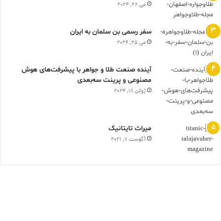
می 28, 2024
اقتصاد کلان
الماس
امارات
بازار
سفر رسمی بن سلمان به ایران
بورس
تجارت
تهران
جواهر
می 25, 2024
جواهرات
دبی
دلار
سبک زندگی
آینده صنعت طلا و جواهر با پیشرفت‌های هوش
مصنوعی و پرینت سه‌بعدی
طلا
طلاوجواهر
قیمت طلا
ژوئن 18, 2024
گروه نشریات طلا و جواهر ایران
گمرک
میترا فخر موحدی
ميراث تايتانيک
آگوست 7, 2021