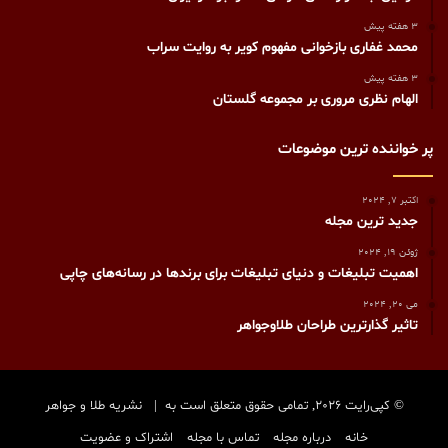
3 هفته پیش
محمد غفاری بازخوانی مفهوم کویر به روایت سراب
3 هفته پیش
الهام نظری مروری بر مجموعه گلستان
پر خواننده ترین موضوعات
اکتبر 7, 2024
جدید ترین مجله
ژوئن 19, 2024
اهمیت تبلیغات و دنیای تبلیغات برای برندها در رسانه‌های چاپی
می 20, 2024
تاثیر گذارترین طراحان طلاوجواهر
© کپی‌رایت 2026, تمامی حقوق متعلق است به |
نشریه طلا و جواهر
خانه
درباره مجله
تماس با مجله
اشتراک و عضویت