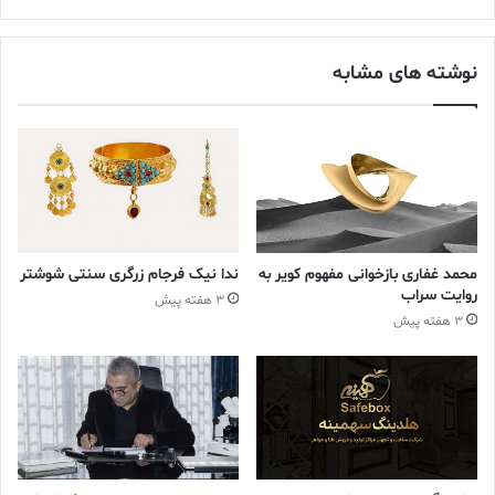
فروشی یا عمده فروشی و به دلیل مقدار زیاد معاملات این بازار،
کنید
قیمت‌های ما تبدیل به رقابتی‌ترین قیمت‌های جهان شده است.»
نوشته های مشابه
صنعت جواهرات و طلا در شهر به شکل مناسبی مدیریت می شود با
بیش از ۷۰۰ عضو گروه طلا و جواهرات دبی، که یک نهاد تجاری
غیرانتفاعی است.
توحید عبدالله می‌افزاید: «ما به نوعی خود تنظیم‌گر هستیم (قواعد
کارمان را خودمان تنظیم می کنیم) و با رعایت بسیاری از قوانین و
کنترل‌های دولتی، یک محصول بی نقض ارائه می دهیم.»
محمد غفاری بازخوانی مفهوم کویر به
ندا نیک فرجام زرگری سنتی شوشتر
روایت سراب
3 هفته پیش
بین ۲۰ تا ۴۰ درصد از سهم طلای جهان هر ساله از دبی عبور می کند و
3 هفته پیش
بیشتر آن به بازار طلای دوبی می آید. در بازار طلای دبی ۳۰۰ مغازه تنها
در نیم کیلومتر مربع جمع شده‌اند. کارگزاران طلا با بهره بردن از ویژگی
منطقه زمانی دبی، از ۶ صبح تا ۱۱ شب باز هستند و یکی از معدود
بازارهای مبادلاتی جهان است که می تواند همه مناطق زمانی از استرالیا
تا سواحل غربی ایالات متحده را پوشش دهد.