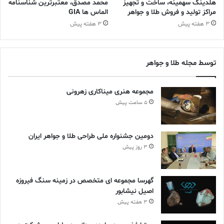
هلدینگ سهمینه، ساخت و تجهیز
محمد مصدق، معتبرترین شناسنامه
مراکز تولید و فروش طلا و جواهر
الماس ها GIA
3 هفته پیش
3 هفته پیش
توسط مجله طلا و جواهر
مجموعه هنری میناکاری زهرونی
5 ساعت پیش
جفری رودز، بنیانگذار شرکت مشاوره فلزات گرانبهای رودز می گوید:
«برای من، قلب صنعت طلای امارات متحده عربی در واقع همین جایی
دومین جشنواره ملی طراحی طلا و جواهر ایران
است که امرور در دبی هستیم.»
3 روز پیش
جفری رودز در پاسخ به این سوال که چه چیزی باعث چنین موفقیت
گهرسا مجموعه ای متخصص در زمینه سنگ فیروزه
چشمگیری در دوبی شده است؟ می گوید: «زیرساخت‌ها و رهبرانی که
اصیل نیشابور
دبی دارد باعث رونق این تجارت شده است.»
3 هفته پیش
جفری رودز درباره حضور توریست‌ها و محبوبیت این بازار می افزاید: