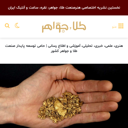
نخستین نشریه اختصاصی هنرصنعت طلا، جواهر، نقره، ساعت و آنتیک ایران
تغییر پو
جست
منو
هنری، علمی، خبری، تحلیلی، آموزشی و اطلاع رسانی | حامی توسعه پایدار صنعت
طلا و جواهر کشور