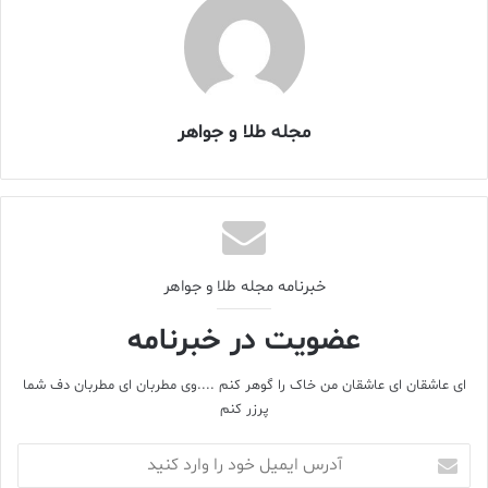
در میانه بعد از ظهر 70 میلیون
اونس طلا
ی آماده تحویل در ماه آوریل با
این تغییر قیمت مواجه شد. این در حالی است که روز دوشنبه طلا با
سیر روند صعودی به ارتفاع هفت ساله رسید و در مرز 1700 دلار قرار
گرفت. این حرکت انتحاری طلا به شدت سهام
شرکت‌های معدنی طلا
را
مجله طلا و جواهر
تحت تاثیر قرار داد و ارزش سهام شرکت‌های طلا به شدت افزایش
یافت. نیومونت در معاملات بعد از ظهر خود با افزایش بیش از 5
درصدی ارزش سهام در معاملات 15 میلیون سهم روبرو شد.
دومین
شرکت بزرگ طلای معدنی باریک
، از نظر میزان تولید با کمی
کمتر از 4.6 درصد کاهش یافت که این میزان در حجم عظیم معاملات
خبرنامه مجله طلا و جواهر
(تقریبا سه برابر حجم معمول) رقم بسیار بزرگی را در برمی‌گیرد.
عضویت در خبرنامه
آنگلوگلد آشانتی یکی از بزرگترین بازنده‌ها در این میان بود که با
ای عاشقان ای عاشقان من خاک را گوهر کنم ....وی مطربان ای مطربان دف شما
کاهش 10 درصدی روبرو شد، در حالی که واحدهای معاملات نیوسرت
پرزر کنم
استرالیا کاهش 10.8 درصدی را پشت سر گذاشت.
آدرس
روز گذشته نخستین روز از تاریخ 15 آوریل 2013 بود که
قیمت طلا
این
ایمیل