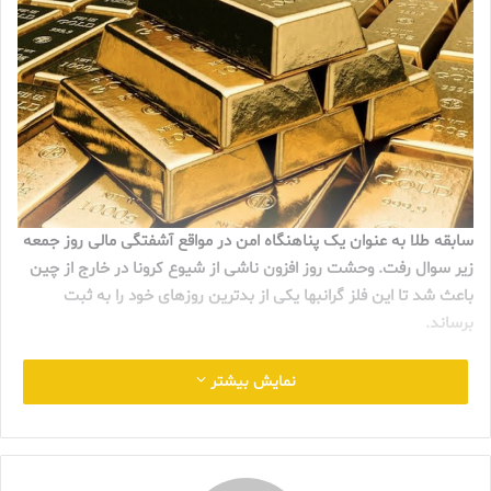
سابقه طلا به عنوان یک پناهنگاه امن در مواقع آشفتگی مالی روز جمعه
زیر سوال رفت. وحشت روز افزون ناشی از شیوع کرونا در خارج از چین
باعث شد تا این فلز گرانبها یکی از بدترین روزهای خود را به ثبت
برساند.
به گزارش گروه نشریات طلا و جواهر ایران به نقل از اقتصاد آنلاین ،
نمایش بیشتر
قیمت طلا
روز جمعه در بازه بازار کومکس Comex در نیویورک افت کرد
و معاملات در بعد از ظهر با افت 78دلاری به 1564دلار در هر اونس
رسید که در مقایسه با معاملات روز پنجشنبه با افت 4.8 درصدی روبرو
بود. تا ساعت تعطیلی این قیمت به 1580 دلار در هر اونس رسید.