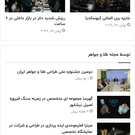
اقتصاد انلاین
اقتصادجهان
چین
کرونا
جایزه بین المللی کیوسکدیا
ریزش شدید دلار در بازار داخلی در 6
ساعت
ژوئن 30, 2026
گروه نشریات طلا و جواهر ایران
نیویورک
ژوئن 15, 2026
توسط مجله طلا و جواهر
دومین جشنواره ملی طراحی طلا و جواهر ایران
1 روز پیش
گهرسا مجموعه ای متخصص در زمینه سنگ فیروزه
اصیل نیشابور
3 هفته پیش
میترا فخرموحدی ایده پردازی در طراحی و شرکت در
نمایشگاه تخصصی