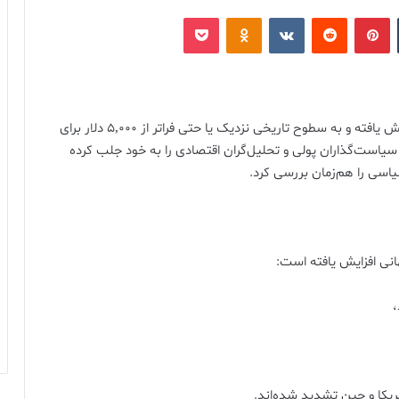
‫تامبلر
‫پین‌ترست
‫رددیت
‫VKontakte
پاکت
‫Odnoklassniki
در ماه‌های اخیر قیمت جهانی طلا به طور بی‌سابقه‌ای افزایش یافته و به سطوح تاریخی نزدیک یا حتی فراتر از ۵,۰۰۰ دلار برای
سیاست‌گذاران پولی و تحلیل‌گران اقتصادی را به خود جلب کرده
یاسی را هم‌زمان بررسی کرد.
نی افزایش یافته است:
،
یکا و چین تشدید شده‌اند.