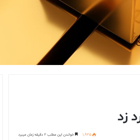
د زد
1,925
خواندن این مطلب 2 دقیقه زمان میبرد