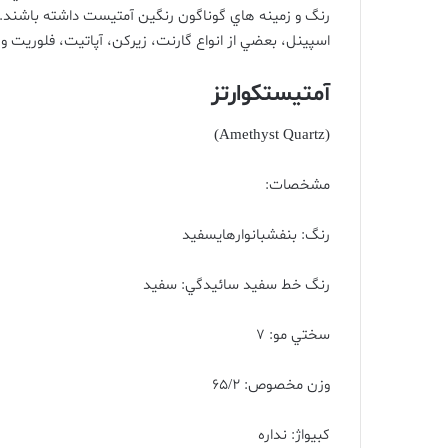
رنگ و زمينه هاي گوناگون رنگين آمتيست داشته باشند
.
اسپينل، بعضي از انواع گارنت، زيرکن، آپاتيت، فلوري
آمتيستکوارتز
(Amethyst Quartz)
مشخصات
:
رنگ
:
بنفشبانوارهايسفيد
رنگ خط سفيد سائيدگي
:
سفيد
سختي مو
: 7
وزن مخصوص
: 65/2
کبيواژ
:
نداره