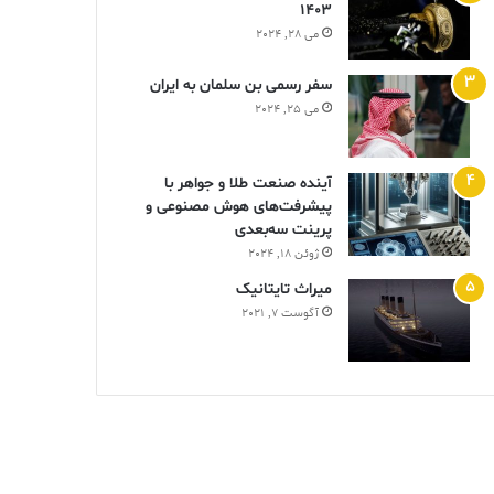
1403
می 28, 2024
سفر رسمی بن سلمان به ایران
می 25, 2024
آینده صنعت طلا و جواهر با
پیشرفت‌های هوش مصنوعی و
پرینت سه‌بعدی
ژوئن 18, 2024
ميراث تايتانيک
آگوست 7, 2021