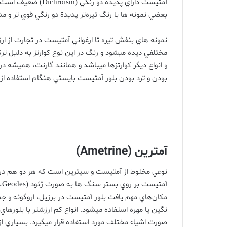
آمتيست داراي پديدة دو رنگي
(Dichroism)
ضعيف است و 
بعضي نمونه ها با رنگ تيره‌تر پديدة دو رنگي قوي تر و
نمونه هاي بنفش تيره تا ارغواني آمتيست در تجارت از ا
مختلفي ديده ميشود و رنگ در اين نوع کوارتز به دليل تر
و انواع ديگر کوارتزها ميباشد و همانند گارنت، هميشه د
بودن و ترد بودن بلور آمتيست بايستي هنگام استفاده از 
آمترين
(Ametrine)
نوعي مخلوط از آمتيست و سيترين است که هر دو هم در
آمتيست بر روي بستر سنگ ها به صورت ژئود
(Geodes
،
مکان‌هاي مهم يافت بلور آمتيست در برزيل، اروگوئه و جمه
نگين يا مهره استفاده ميشود
.
انواع کم ارزشتر با بلورها
صورت اشياء مختلف مورد استفاده قرار ميگيرد
.
بسياري از