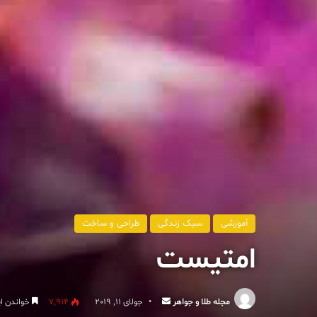
آموزشی
سبک زندگی
طراحی و ساخت
امتیست
ارسال
مجله طلا و جواهر
جولای 11, 2019
7,914
خواندن این مطلب 3
ایمیل