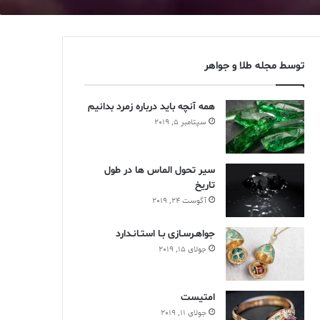
توسط مجله طلا و جواهر
همه آنچه باید درباره زمرد بدانیم
سپتامبر 5, 2019
سير تحول الماس ها در طول
تاريخ
آگوست 24, 2019
جواهـرسـازی بـا استـانـدارد
جولای 15, 2019
امتیست
جولای 11, 2019