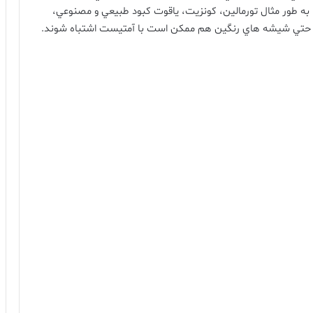
به طور مثال تورمالين، کونزيت، ياقوت کبود طبيعي و مصنوعي،
ت و حتي شيشه هاي رنگين هم ممکن است با آمتيست اشتباه شوند
.