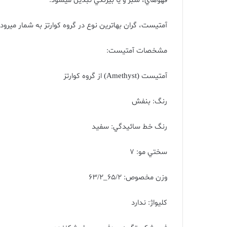
قهوهاي، سبز و يا بيرنگي تبديل ميشود
.
آمتيست، گران بهاترين نوع در گروه کوارتز به شمار ميرود
مشخصات آمتيست
:
آمتيست
(Amethyst)
از گروه کوارتز
رنگ
:
بنفش
رنگ خط سائيدگي
:
سفيد
سختي مو
: 7
وزن
مخصوص
: 65/2_63/2
کليواژ
:
ندارد