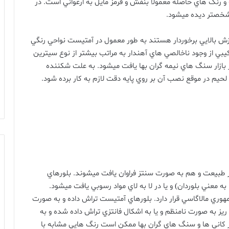
رنگ هاي حاصله معمولا بنفش و قرمز مايل به ارغواني است
.
در
 مشخصتر ديده ميشود
.
رزش بالايي برخوردار هستند به طور معمول در آمتيست نواحي رنگي
کيبي از وجود ناخالصي هاي آهندار به مراتب بيشتر از نوع سيترين
ر بازار سنگ هاي نيمه گران بها يافت ميشود
.
به علت شکننده
لحيم در موقع نصب آن بر روي پايه دقت لازم به کار برده شود
.
 طبيعت و هم به صورت سنتز فراوان يافت ميشوند
.
بلورهاي
 به معني بلوردان
)
و يا در لا به لاي مواد رسوبي يافت ميشود
.
وري مالاگاسي قرار دارد
.
بلورهاي آمتيست تراش داده و به صورت
ي ريز به صورت نامنظم و يا به اشکال فانتزي تراش داده شده و به
 کاني ها و سنگ هاي گران بها ممکن است رنگ هايي مشابه با