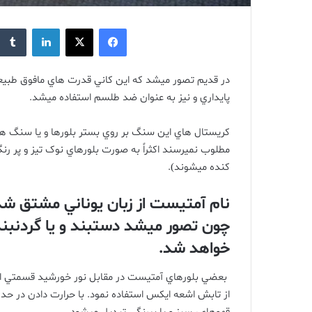
فیس بوک
X
لینکدین
در قديم تصور ميشد که اين کاني قدرت هاي مافوق طبيعي
پايداري و نيز به عنوان ضد طلسم استفاده ميشد
.
کريستال هاي اين سنگ بر روي بستر بلورها و يا سنگ 
مطلوب نميرسند اکثراً به صورت بلورهاي نوک تيز و پر ر
کنده ميشوند
).
نام آمتيست از زبان يوناني مشتق شد
چون تصور ميشد دستبند و يا گردنب
خواهد شد
.
بعضي بلورهاي آمتيست در مقابل نور خورشيد قسمتي از ر
از تابش اشعه ايکس استفاده نمود
.
با حرارت دادن در حد
0