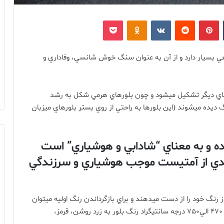
‫تامبلر
‫پین‌ترست
‫رددیت
‫VKontakte
پاکت
‫Odnoklassniki
 بسيار دارد و از آن به عنوان سنگ خوش شانسي، وفاداري و
هاي ديگر تشکيل ميشود و چون بلورهاي هرمي شکل به رشد
نگ ديده ميشوند
(
اين بلورها به راحتي از روي بستر بلورهاي ميزبان
ه و به معناي
“
شادابي و هوشياري
”
است
ندي از آمتيست موجب هوشياري و سرزندگي
نگ خود را از دست ميدهند و براي بازگرداندن رنگ اوليه ميتوان
47
الي
750
درجه سانتيگراد رنگ بلور به زرد روشن، قرمز،