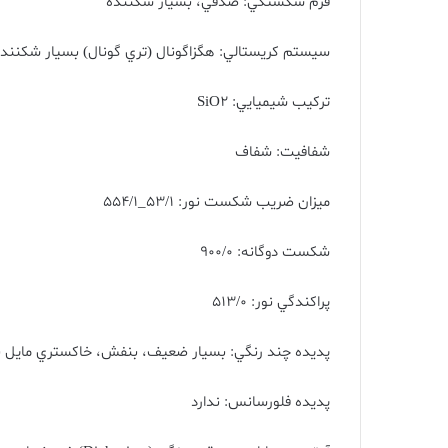
فرم شکستگي
:
صدفي، بسيار شکننده
سيستم کريستالي
:
هگزاگونال
(
تري گونال
)
بسيار شکننده
ترکيب شيميايي
: SiO2
شفافيت
:
شفاف
ميزان ضريب شکست نور
: 53/1_554/1
شکست دوگانه
: 900/0
پراکندگي نور
: 513/0
پديده چند رنگي
:
بسيار ضعيف، بنفش، خاکستري مايل 
پديده فلورسانس
:
ندارد