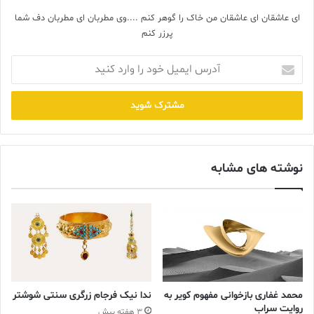
ای عاشقان ای عاشقان من خاک را گوهر کنم ....وی مطربان ای مطربان دف شما
پرزر کنم
آدرس
ایمیل
خود
را
وارد
کنید
نوشته های مشابه
طلا کمياب
ترين فلز روي زمين به شمار مي‌آيد
يکي از دلايل اصلي گران بودن طلا اين است که به شدت کمياب بوده و
تنها در جاهاي خاصي يافت مي‌شود. مقدار طلايي که از روز کشف تا به
امروز ذوب شده به اندازه مقدار آهني است که در کمتر از يک ساعت در
محمد غفاری بازخوانی مفهوم کویر به
ندا نیک فرجام زرگری سنتی شوشتر
جهان گداخته مي‌شود.
روایت سراب
3 هفته پیش