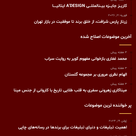
کاریــز جایـــزه بیــنالمللـــی A’DESIGN ایتالیـــــا
فوریه 21, 2026
زرناز پارس شرافت، از خلق برند تا موفقیت در بازار تهران
آخرین موضوعات اصلاح شده
3 هفته پیش
محمد غفاری بازخوانی مفهوم کویر به روایت سراب
3 هفته پیش
الهام نظری مروری بر مجموعه گلستان
3 هفته پیش
میناکاری زهرونی سفری به قلب طلایی تاریخ با کاروانی از جنس مینا
پر خواننده ترین موضوعات
ژوئن 19, 2024
اهمیت تبلیغات و دنیای تبلیغات برای برندها در رسانه‌های چاپی