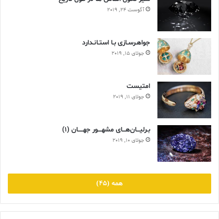
آگوست 24, 2019
جواهـرسـازی بـا استـانـدارد
جولای 15, 2019
امتیست
جولای 11, 2019
بـرلیـــان‌هـــای مشهــــور جهـــــان (۱)
طلا خاصيت درماني دارد
جولای 10, 2019
طلا بصورت تزريق به بدن خاصيت درماني دارد و در برطرف کردن سرطان
و آرتروز روماتوئيد موثر است و به‌عنوان دارو در هفت مورد از هر ده مورد
موفقيت‌آميز بوده است.
همه (45)
در جوايز ورزشي و هنري نشانه پيروزي به شمار مي
آيد
در هنگام دريافت مدال‌ها و جام‌هاي مسابقات ورزشي و رويدادهاي