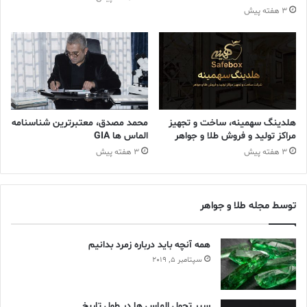
3 هفته پیش
گياهان نيز طلا دارند
مقادير بسيار کمي‌ طلا در برگ‌هاي درخت اکاليپتوس وجود دارد اما مقدار
آن چنان ناچيز است که با چشم غير مسلح ديده نمي‌شود.
مقدار طلايي که تاکنون کشف شده بسيار کم‌
تر از آن چيزي
است که فکر مي‌کنيد
هلدینگ سهمینه، ساخت و تجهیز
محمد مصدق، معتبرترین شناسنامه
مقدار طلايي که تاکنون از معادن استخراج شده چنان ناچيز است که
مراکز تولید و فروش طلا و جواهر
الماس ها GIA
مي‌توان تمام آن را در سه استخر شناي المپيک به راحتي جاي داد.
3 هفته پیش
3 هفته پیش
برخي از افراد از طلا مي
ترسند
توسط مجله طلا و جواهر
ترس از طلا را آوروفوبيا (Aurophobia) مي‌نامند. افرادي که به آوروفوبيا
مبتلا هستند در صورت ديدن طلا دچار حمله عصبي مي‌شوند.
همه آنچه باید درباره زمرد بدانیم
سپتامبر 5, 2019
سير تحول الماس ها در طول تاريخ