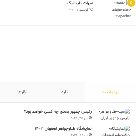
ميراث تايتانيک
نخواهد کرد.
آگوست 7, 2021
طلا بسيار نرم است
طلاي بسيار خالص چنان نرم است که مي‌توان با دست به آن شکل داد.
Aurophobia
geolu
gold
آوروفوبيا
اقيانوس‌
روماتوئيد
سنگ‌هاي آسماني
طلا
فلز
فلز غيرسمي
کمياب‌ترين فلز
معادن طلا
هتل‌هاي لوکس
پرخواننده
تازه
نظرها
رئیس جمهور بعدی چه کسی خواهد بود؟
می 25, 2024
نمایشگاه طلاوجواهر اصفهان 1403
می 28, 2024