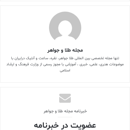
مردم اين کشور از طلا هم براي سرمايه‌گذاري و هم به خاطر ارزش‌هاي
معنوي که براي آن قائلند، استفاده مي‌کنند.
طلا شما را خنک نگه مي
دارد
از طلا در ساخت کلاه فضانوردان و مخصوصاً شيشه آن استفاده مي‌شود
زيرا طلا اشعه فرا بنفش را منعکس کرده و هم زمان اجازه مي‌دهد که نور
خورشيد به داخل کلاه بتابد. بدين ترتيب فضاي داخل کلاه روشن اما
مجله طلا و جواهر
خنک باقي مي‌ماند.
تنها مجله تخصصی بین المللی طلا جواهر، نقره، ساعت و آنتیک درایران با
موضوعات هنری، علمی، خبری ، آموزشی با مجوز رسمی از وزارت فرهنگ و ارشاد
دوبي شهر طلايي جهان است
اسلامی
تب طلا چنان در دوبي بالا گرفته است که در ماه مي ‌سال 2010 اولين
دستگاه خودپرداز طلا در يکي از هتل‌هاي لوکس شهر ابوظبي نصب شد.
منشأ طلا از فضا است
تمام طلاهايي که امروزه در معادن وجود دارد از انفجار سنگ‌هاي آسماني
خبرنامه مجله طلا و جواهر
در ميلياردها سال پيش به وجود آمده‌اند.
عضویت در خبرنامه