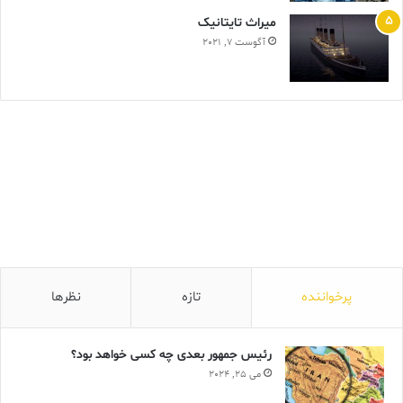
ميراث تايتانيک
آگوست 7, 2021
پرخواننده
تازه
نظرها
رئیس جمهور بعدی چه کسی خواهد بود؟
می 25, 2024