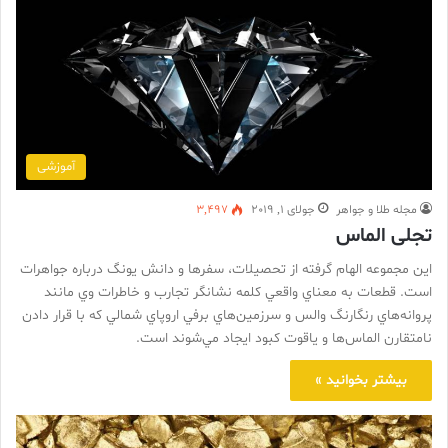
آموزشی
مجله طلا و جواهر
جولای 1, 2019
3,497
تجلی الماس
اين مجموعه الهام گرفته از تحصيلات، سفرها و دانش يونگ درباره جواهرات
است. قطعات به معناي واقعي کلمه نشانگر تجارب و خاطرات وي مانند
پروانه‌هاي رنگارنگ والس و سرزمين‌هاي برفي اروپاي شمالي که با قرار دادن
نامتقارن الماس‌ها و ياقوت کبود ايجاد مي‌شوند است.
بیشتر بخوانید »