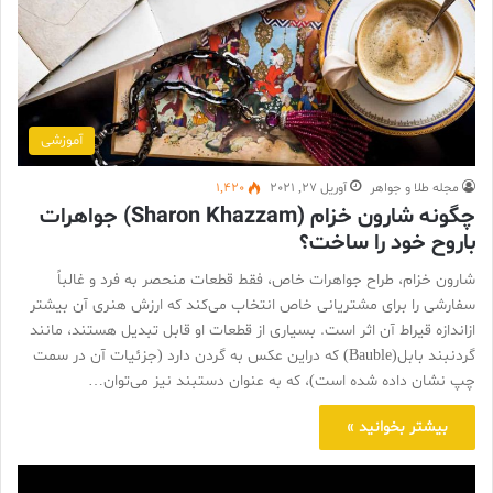
آموزشی
مجله طلا و جواهر
آوریل 27, 2021
1,420
چگونه شارون خزام (Sharon Khazzam) جواهرات
باروح خود را ساخت؟
شارون خزام، طراح جواهرات خاص، فقط قطعات منحصر به فرد و غالباً
سفارشی را برای مشتریانی خاص انتخاب می‌کند که ارزش هنری آن بیشتر
ازاندازه قیراط آن اثر است. بسیاری از قطعات او قابل تبدیل هستند، مانند
گردنبند بابل(Bauble) که دراین عکس به گردن دارد (جزئیات آن در سمت
چپ نشان داده شده است)، که به عنوان دستبند نیز می‌توان…
بیشتر بخوانید »