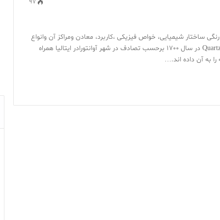
97
نگی ساختار شیمیایی، خواص فیزیکی ،کاربرد، معادن ومراکز آن وانواع
و خصایص هریک به طور کلی . آوانتورين کوارتز Quartz Aventurine در سال 1700 برحسب تصادف در شهر آوانتورادر ایتالیا همراه
ا به آن داده اند.…