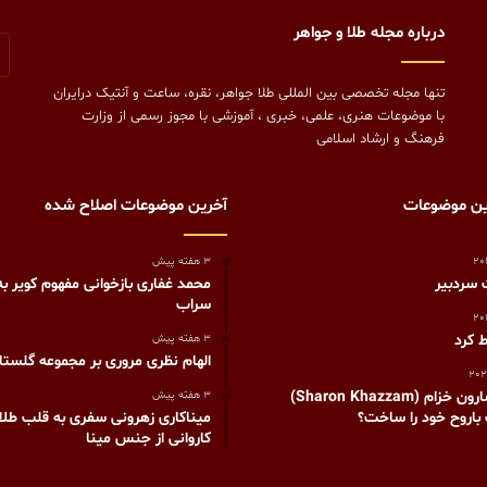
درباره مجله طلا و جواهر
تنها مجله تخصصی بین المللی طلا جواهر، نقره، ساعت و آنتیک درایران
با موضوعات هنری، علمی، خبری ، آموزشی با مجوز رسمی از وزارت
فرهنگ و ارشاد اسلامی
ین موضوعات
آخرین موضوعات اصلاح شده
3 هفته پیش
 سردبير
محمد غفاری بازخوانی مفهوم کویر به
سراب
 کرد
3 هفته پیش
الهام نظری مروری بر مجموعه گلستا
چگونه شارون خزام (Sharon Khazzam)
3 هفته پیش
باروح خود را ساخت؟
میناکاری زهرونی سفری به قلب طلایی
کاروانی از جنس مینا