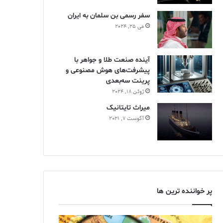
سفر رسمی بن سلمان به ایران
می 25, 2024
آینده صنعت طلا و جواهر با
پیشرفت‌های هوش مصنوعی و
پرینت سه‌بعدی
ژوئن 18, 2024
ميراث تايتانيک
آگوست 7, 2021
پر خواننده ترین ها