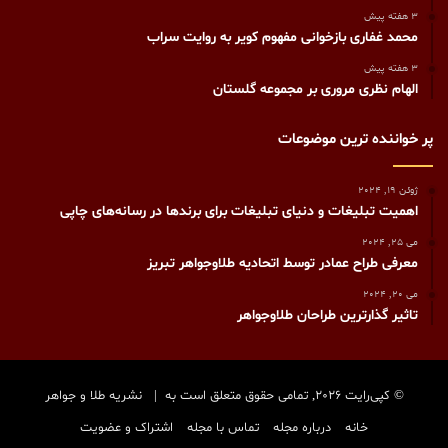
3 هفته پیش
محمد غفاری بازخوانی مفهوم کویر به روایت سراب
3 هفته پیش
الهام نظری مروری بر مجموعه گلستان
پر خواننده ترین موضوعات
ژوئن 19, 2024
اهمیت تبلیغات و دنیای تبلیغات برای برندها در رسانه‌های چاپی
می 25, 2024
معرفی طراح عمادر توسط اتحادیه طلاوجواهر تبریز
می 20, 2024
تاثیر گذارترین طراحان طلاوجواهر
© کپی‌رایت 2026, تمامی حقوق متعلق است به |
نشریه طلا و جواهر
خانه
درباره مجله
تماس با مجله
اشتراک و عضویت