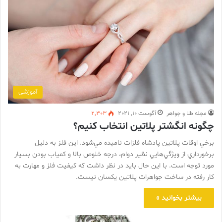
آموزشی
مجله طلا و جواهر
آگوست 10, 2021
2,303
چگونه انگشتر پلاتین انتخاب کنیم؟
برخي اوقات پلاتين پادشاه فلزات ناميده مي‌شود. اين فلز به دليل
برخورداري از ويژگي‌هايي نظير دوام، درجه خلوص بالا و كمياب بودن بسيار
مورد توجه است. با اين حال بايد در نظر داشت كه كيفيت فلز و مهارت به
كار رفته در ساخت جواهرات پلاتين يكسان نيست.
بیشتر بخوانید »