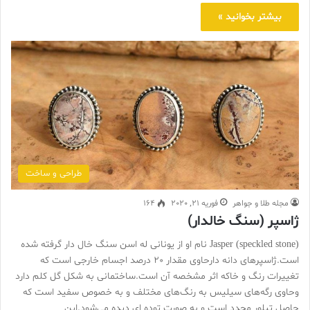
بیشتر بخوانید »
طراحی و ساخت
مجله طلا و جواهر
فوریه 21, 2020
164
ژاسپر (سنگ خالدار)
(Jasper (speckled stone نام او از یونانی له اسن سنگ خال دار گرفته شده
است.ژاسپرهای دانه دارحاوی مقدار 20 درصد اجسام خارجی است که
تغییرات رنگ و خاکه اثر مشخصه آن است.ساختمانی به شکل گل کلم دارد
وحاوی رگه‌های سیلیس به رنگ‌های مختلف و به خصوص سفید است که
حاصل تبلور مجدد است و به صورت توده ای دیده می‌شود.این…