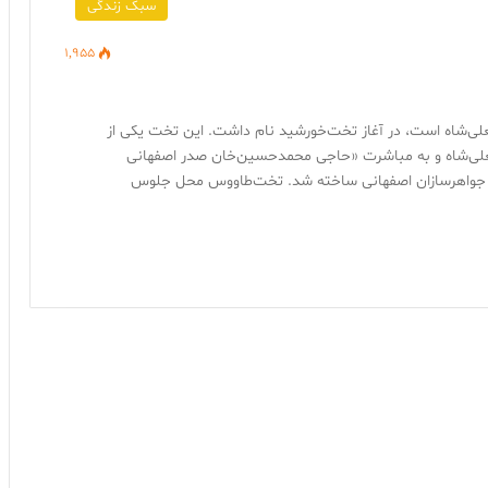
سبک زندگی
1,955
علی‌شاه است، در آغاز تخت‌خورشید نام داشت. این تخت یکی از
علی‌شاه و به مباشرت «حاجی محمدحسین‌خان صدر اصفهانی
، در سال 1216 هجری قمری توسط جواهرسازان اصفهانی ساخته شد. تخت‌طاووس محل جلوس