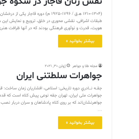
نقش زنان قاجار در شکوه جوا
(۱۲۱۰-۱۳۰۴ ه‍.ق / ۱۷۹۶-۱۹۲۵ م) دوره ق
طبقات اشرافی، نقشی محوری در خلق، ترویج و نمایش این هنر ا
هویت، قدرت و نوآوری فرهنگی بودند که در آنها ظرافت هنری
بیشتر بخوانید »
مجله طلا و جواهر
ژوئن 30, 2021
جواهرات سلطتنی ایران
جقــه نـــادري دوره تاریخی: اسلامی، افشاریان زمان ساخت
جواهرات ملی ایران، تهران جقه نوعی پیش کلاه است که قدمت 
جواهرنشان‌اند که بر روی کلاه پادشاهان و سران دربار نصب م
…
بیشتر بخوانید »