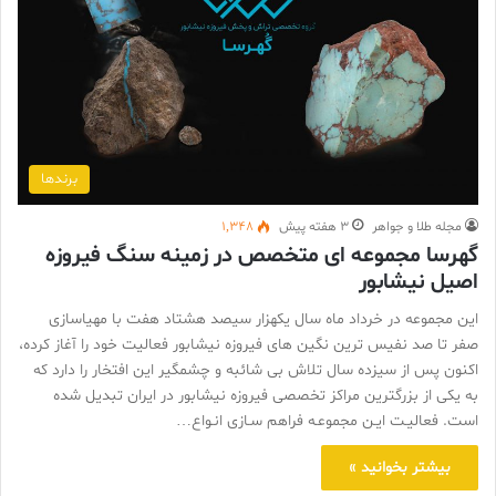
برندها
مجله طلا و جواهر
3 هفته پیش
1,348
گهرسا مجموعه ای متخصص در زمینه سنگ فیروزه
اصیل نیشابور
این مجموعه در خرداد ماه سال يكهزار سيصد هشتاد هفت با مهیاسازی
صفر تا صد نفیس ترین نگین های فیروزه نیشابور فعالیت خود را آغاز کرده،
اكنون پس از سيزده سال تلاش بی شائبه و چشمگیر این افتخار را دارد که
به یکی از بزرگترین مراکز تخصصی فیروزه نیشابور در ایران تبدیل شده
است. فعالیـت ایـن مجموعـه فراهم سـازی انـواع…
بیشتر بخوانید »