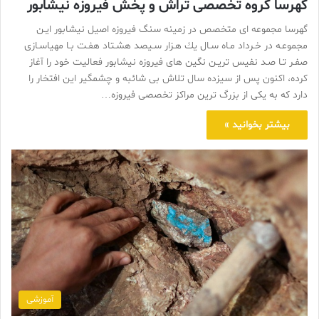
گهرسا گروه تخصصى تراش و پخش فيروزه نيشابور
گهرسا مجموعه ای متخصص در زمینه سنگ فیروزه اصیل نیشابور ایـن
مجموعـه در خـرداد مـاه سـال يك هـزار سـيصد هشـتاد هفـت بـا مهیاسـازی
صفـر تـا صـد نفیس تریـن نگین های فیروزه نیشابور فعالیت خود را آغاز
کرده، اكنون پس از سيزده سال تلاش بی شائبه و چشمگیر این افتخار را
دارد که به یکی از بزرگ ترین مراکز تخصصی فیروزه…
بیشتر بخوانید »
آموزشی