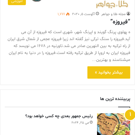
آموزشی
مجله طلا و جواهر
آگوست 5, 2020
1,771
“فیروزه”
ه پهلوی پرنگ گویند و اپرنگ شهر، شهری است که فیروزه از آن می
آید.فیروزه را سنگ ترکی نیز گفته اند زیرا فیروزه عجمی از شمال شرق ایران
از راه ترکیه به بین النهرین صادر می شد.تاورنیه در 1678 می نویسد که
فیروزه ایران به اروپا از طریق ترکیه رفته است.فیروزه را در دنیا به نام ایران
میشناسند و بهترین…
بیشتر بخوانید »
پربیننده ترین ها
رئیس جمهور بعدی چه کسی خواهد بود؟
می 25, 2024