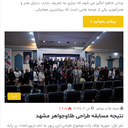
چنان خاطره انگیز می شود که نیازی به تعریف ندارد، دنیای هنر و
هنرآموزی یکی از عرصه هایی است که بیشترین همایش…
بیشتر بخوانید »
اخبار
مجله طلا و جواهر
می 3, 2025
7,905
نتیجه مسابقه طراحی طلاوجواهر مشهد
نفر اول: حوریه لواف زاده موضوع طراحی:این زیور به نام «زیورنامه»، بر پایه