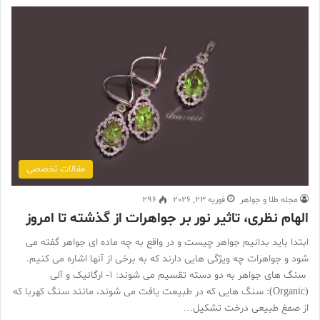
مقالات تخصصی
مجله طلا و جواهر
فوریه 23, 2026
296
الهام نظری، تاثیر نور بر جواهرات از گذشته تا امروز
ابتدا باید بدانیم جواهر چیست و در واقع به چه ماده ای جواهر گفته می
شود و جواهرات چه ویژگی هایی دارند که به برخی از آنها اشاره می کنیم.
سنگ های جواهر به دو دسته تقسیم می شوند: ۱- ارگانیک و آلی
(Organic): سنگ هایی که در طبیعت یافت می شوند، مانند سنگ کهربا که
از صمغ طبیعی درخت تشکیل…