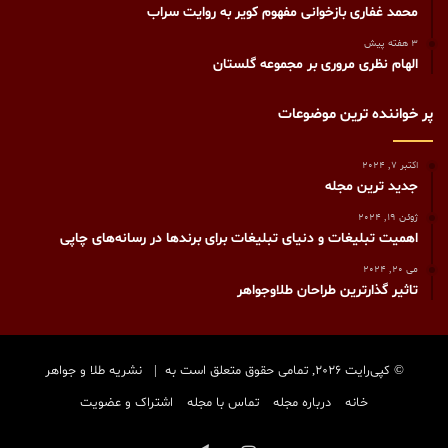
محمد غفاری بازخوانی مفهوم کویر به روایت سراب
3 هفته پیش
الهام نظری مروری بر مجموعه گلستان
پر خواننده ترین موضوعات
اکتبر 7, 2024
جدید ترین مجله
ژوئن 19, 2024
اهمیت تبلیغات و دنیای تبلیغات برای برندها در رسانه‌های چاپی
می 20, 2024
تاثیر گذارترین طراحان طلاوجواهر
© کپی‌رایت 2026, تمامی حقوق متعلق است به |
نشریه طلا و جواهر
خانه
درباره مجله
تماس با مجله
اشتراک و عضویت