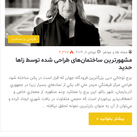
طراحی و ساخت
مجله طلا و جواهر
جولای 8, 2019
3,377
مشهورترين ساختمان‌های طراحی شده توسط زاها
حديد
برج توخالي دبی بزرگترين فرودگاه جهان که قرار است در پکن ساخته شود.
طراحي مرکز فرهنگي حيدر علي اف يکي از نمادهاي بسيار زيبا در جمهوري
آذربايجان، شهر باکو، اين برج با عملکرد چند منظوره، از معماري خاص و
انعطاف‌پذير برخوردار است که حجمي ‌متفاوت در بافت شهري ايجاد کرده و
مي‌توان از آن به عنوان بارزترين نمونه تحقق نيافته…
بیشتر بخوانید »