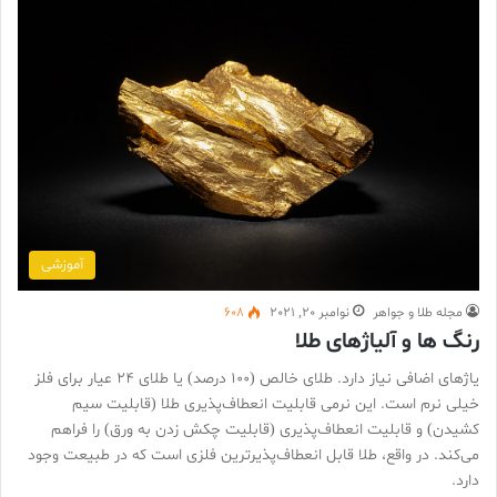
آموزشی
مجله طلا و جواهر
نوامبر 20, 2021
608
رنگ ها و آلیاژهای طلا
یاژهای اضافی نیاز دارد. طلای خالص (100 درصد) یا طلای 24 عیار برای فلز
خیلی نرم است. این نرمی قابلیت انعطاف‌پذیری طلا (قابلیت سیم
کشیدن) و قابلیت انعطاف‌پذیری (قابلیت چکش زدن به ورق) را فراهم
می‌کند. در واقع، طلا قابل انعطاف‌پذیرترین فلزی است که در طبیعت وجود
دارد.